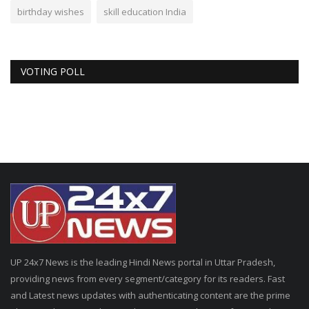
birthday wishes
skill education India
VOTING POLL
UP 24x7 News is the leading Hindi News portal in Uttar Pradesh,
providing news from every segment/category for its readers. Fast
and Latest news updates with authenticating content are the prime