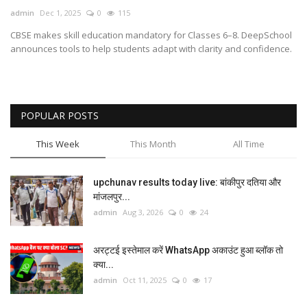
admin
Dec 1, 2025
0
115
Gallery
CBSE makes skill education mandatory for Classes 6–8. DeepSchool
announces tools to help students adapt with clarity and confidence.
क्रिकेट
अजब गज़ब
POPULAR POSTS
टीवी
This Week
This Month
All Time
करियर
upchunav results today live: बांकीपुर दतिया और
मांजलपुर...
admin
Aug 3, 2026
0
24
अरट्टई इस्तेमाल करें WhatsApp अकाउंट हुआ ब्लॉक तो
क्या...
admin
Oct 11, 2025
0
17