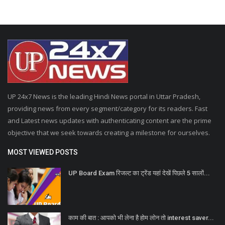
UP 24x7 News is the leading Hindi News portal in Uttar Pradesh,
providing news from every segment/category for its readers. Fast
and Latest news updates with authenticating content are the prime
objective that we seek towards creating a milestone for ourselves.
MOST VIEWED POSTS
UP Board Exam रिजल्ट का ट्रेंड यहां देखें पिछले 5 सालों...
काम की बात : आपको भी लेना है होम लोन तो interest saver...