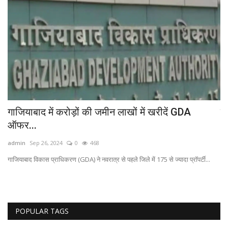
गाजियाबाद में करोड़ों की जमीन लाखों में खरीदें GDA
न 
ऑफर...
ad
admin
Sep 26, 2024
0
468
आप 
बर
गाजियाबाद विकास प्राधिकरण (GDA) ने नवरात्र से पहले जिले में 175 से ज्यादा प्रॉपर्टी...
POPULAR TAGS