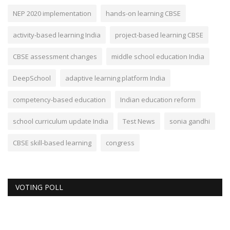
NEP 2020 implementation
hands-on learning CBSE
activity-based learning India
project-based learning CBSE
CBSE assessment changes
middle school education India
DeepSchool
adaptive learning platform India
competency-based education
Indian education reform
school curriculum update India
Test News
sonia gandhi
CBSE skill-based learning
congress
VOTING POLL