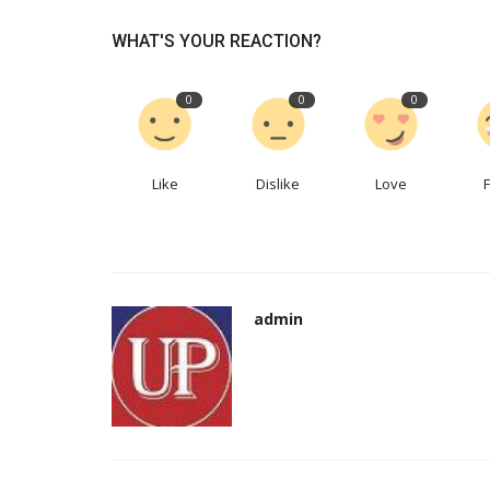
WHAT'S YOUR REACTION?
क्राइम
0
0
0
Like
Dislike
Love
नोएडा में सुरक्षा गार्ड की पीट-पीटकर हत्
admin
हुआ...
admin
Jun 18, 2022
0
667
Noida Crime: पुलिस के मुताबिक, ऋषिकांत द्विवेदी पड़ोस में रह
किराएदार गुड्डू...