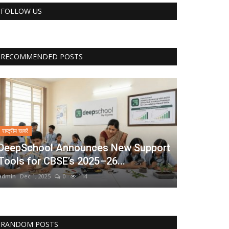
FOLLOW US
RECOMMENDED POSTS
राष्ट्रीय खबरें
DeepSchool Announces New Support
Tools for CBSE’s 2025–26...
admin
Dec 1, 2025
0
114
RANDOM POSTS