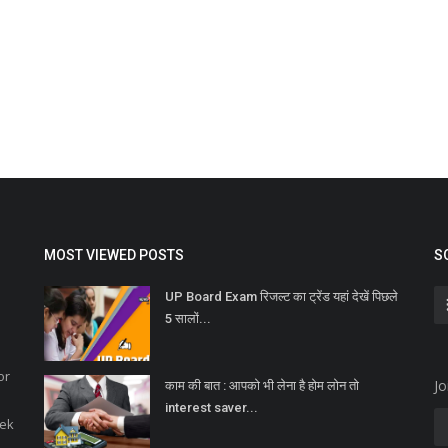
MOST VIEWED POSTS
S
UP Board Exam रिजल्ट का ट्रेंड यहां देखें पिछले
5 सालों...
or
Jo
काम की बात : आपको भी लेना है होम लोन तो
interest saver...
eek