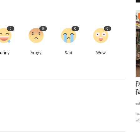
राष्ट्रीय खबरें
0
0
0
0
Funny
Angry
Sad
Wow
या भोजन पर
खरगोन का 5 हजार साल पुराना शिव मंदिर जहां
श
नटेश्वर रूप में...
च
admin
Aug 7, 2026
0
2
ad
ने वाले
खरगोन के खेगांव स्थित धारेश्वर महादेव मंदिर में सावन के महीने में शिवजी के
मध
दुर्लभ...
लोग