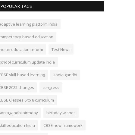
POPULAR TAGS
adaptive learning platform India
competency-based education
Indian education reform
Test News
school curriculum update India
CBSE skill-based learning
sonia gandhi
CBSE 2025 changes
congress
CBSE Classes 6 to 8 curriculum
soniagandhi birthday
birthday wishes
skill education India
CBSE new framework