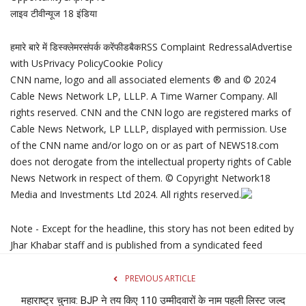
लाइव टीवी
न्यूज 18 इंडिया
हमारे बारे में
डिस्क्लेमर
संपर्क करें
फीडबैक
RSS
Complaint Redressal
Advertise
with Us
Privacy Policy
Cookie Policy
CNN name, logo and all associated elements ® and © 2024
Cable News Network LP, LLLP. A Time Warner Company. All
rights reserved. CNN and the CNN logo are registered marks of
Cable News Network, LP LLLP, displayed with permission. Use
of the CNN name and/or logo on or as part of NEWS18.com
does not derogate from the intellectual property rights of Cable
News Network in respect of them. © Copyright Network18
Media and Investments Ltd 2024. All rights reserved.
Note - Except for the headline, this story has not been edited by
Jhar Khabar staff and is published from a syndicated feed
PREVIOUS ARTICLE
महाराष्‍ट्र चुनाव: BJP ने तय किए 110 उम्‍मीदवारों के नाम पहली लिस्‍ट जल्‍द