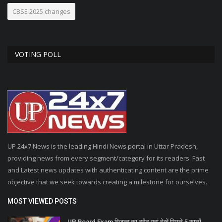
CBSE 2025 changes
VOTING POLL
UP 24x7 News is the leading Hindi News portal in Uttar Pradesh,
providing news from every segment/category for its readers. Fast
and Latest news updates with authenticating content are the prime
objective that we seek towards creating a milestone for ourselves.
MOST VIEWED POSTS
UP Board Exam रिजल्ट का ट्रेंड यहां देखें पिछले 5 सालों...