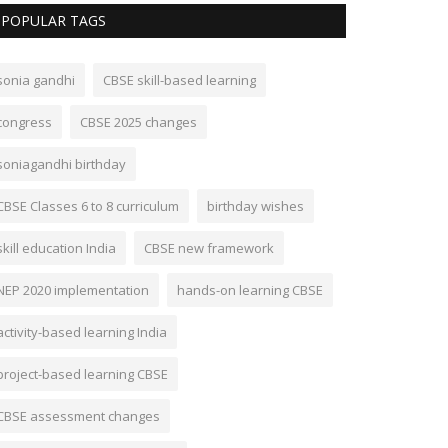
POPULAR TAGS
sonia gandhi
CBSE skill-based learning
congress
CBSE 2025 changes
soniagandhi birthday
CBSE Classes 6 to 8 curriculum
birthday wishes
skill education India
CBSE new framework
NEP 2020 implementation
hands-on learning CBSE
activity-based learning India
project-based learning CBSE
CBSE assessment changes