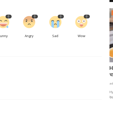
राष्ट्रीय खबरें
0
0
0
0
Funny
Angry
Sad
Wow
ाल पर सोशल
आंसुओं में डूबी 94 साल की अम्मा ने छोड़ा अमेर‍िका
H
मांग...
च
admin
Aug 7, 2026
0
0
ad
ने अलग अलग तरह
94 वर्षीय महालक्ष्माम्मा ने भारतीय नागरिकता के लिए सरकार से गुहार लगाई है. 26
Hy
साल...
पेय