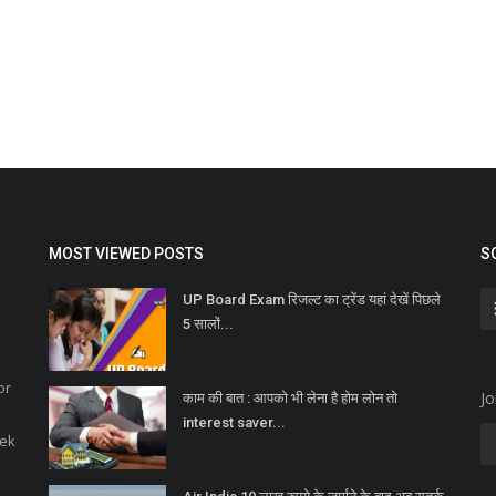
MOST VIEWED POSTS
S
UP Board Exam रिजल्ट का ट्रेंड यहां देखें पिछले
5 सालों...
or
Jo
काम की बात : आपको भी लेना है होम लोन तो
interest saver...
eek