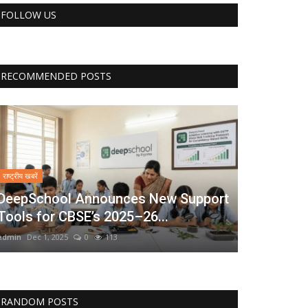
FOLLOW US
RECOMMENDED POSTS
राष्ट्रीय खबरें
DeepSchool Announces New Support
Tools for CBSE’s 2025–26...
admin
Dec 1, 2025
0
113
RANDOM POSTS