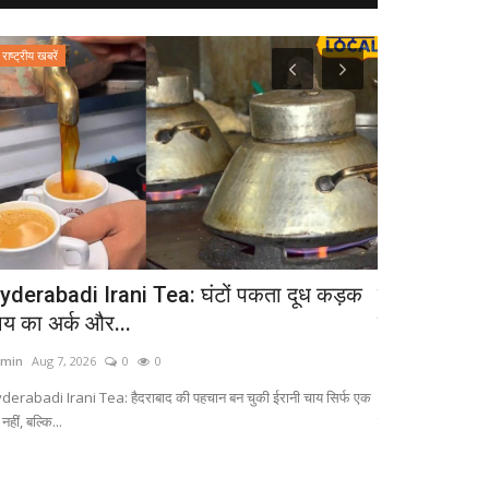
राष्ट्रीय खबरें
उत्तर प्रदेश
yderabadi Irani Tea: घंटों पकता दूध कड़क
डायबिटीज लिए
ाय का अर्क और...
बीमारियों को भ
min
Aug 7, 2026
0
0
admin
Sep 26, 20
derabadi Irani Tea: हैदराबाद की पहचान बन चुकी ईरानी चाय सिर्फ एक
Indrajav Ke Fayde: क
 नहीं, बल्कि...
सेवन कर...