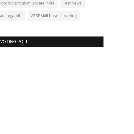
school curriculum update India
Test News
sonia gandhi
CBSE skill-based learning
VOTING POLL