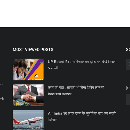
MOST VIEWED POSTS
S
UP Board Exam रिजल्ट का ट्रेंड यहां देखें पिछले
5 सालों...
or
Jo
काम की बात : आपको भी लेना है होम लोन तो
interest saver...
eek
Air India 10 लाख रुपये के जुर्माने के बाद अब सतर्क
पैसेंजर्स...