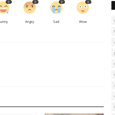
0
0
0
0
Funny
Angry
Sad
Wow