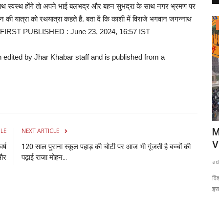
ाथ स्वस्थ होंगे तो अपने भाई बलभद्र और बहन सुभद्रा के साथ नगर भ्रमण पर
न की यात्रा को रथयात्रा कहते हैं. बता दें कि काशी में विराजे भगवान जगन्नाथ
राष्ट्रीय खबरें
i newsFIRST PUBLISHED : June 23, 2024, 16:57 IST
n edited by Jhar Khabar staff and is published from a
ाल पर सोशल
Sikar News: पक्षियों का घर ही नहीं किसानों की
M
CLE
NEXT ARTICLE
लाइफलाइन...
V
र्ष
120 साल पुराना स्कूल पहाड़ की चोटी पर आज भी गूंजती है बच्चों की
और
पढ़ाई राजा मोहन...
admin
Aug 7, 2026
0
0
ad
ने अलग अलग तरह
Sikar Rawasas Wetland : सीकर का रैवासा वेटलैंड पक्षियों के साथ
वि
किसानों और पशुपालकों...
इस