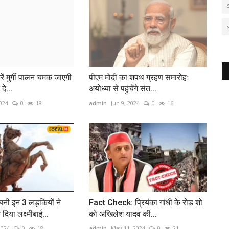
ें मुर्गी पालन चमक जाएगी
पीएम मोदी का शपथ ग्रहण समारोहः
े...
अयोध्या से पहुंचेंगे संत...
024
0
18
admin
Jun 9, 2024
0
16
बनी इन 3 लड़कियों ने
Fact Check: प्रियंका गांधी के रोड शो
िया लक्ष्मीबाई...
को अखिलेश यादव की...
2024
0
18
admin
May 11, 2024
0
21