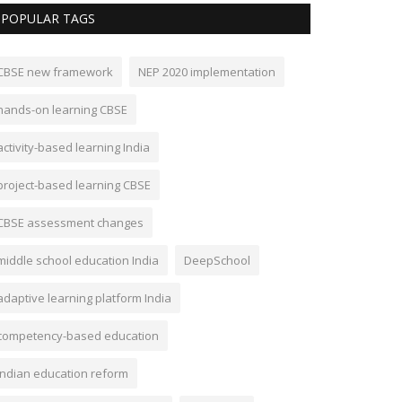
POPULAR TAGS
CBSE new framework
NEP 2020 implementation
hands-on learning CBSE
activity-based learning India
project-based learning CBSE
CBSE assessment changes
middle school education India
DeepSchool
adaptive learning platform India
competency-based education
Indian education reform