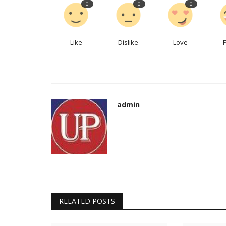
0
0
0
Like
Dislike
Love
admin
RELATED POSTS