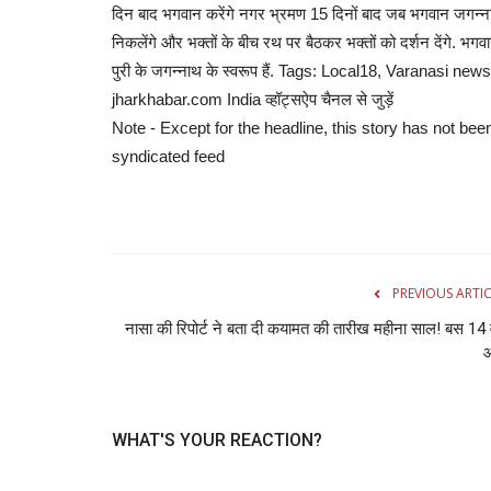
दिन बाद भगवान करेंगे नगर भ्रमण 15 दिनों बाद जब भगवान जगन्न
निकलेंगे और भक्तों के बीच रथ पर बैठकर भक्तों को दर्शन देंगे. भगवा
अजब गज़ब
पुरी के जगन्नाथ के स्वरूप हैं. Tags: Local18, Varanas
jharkhabar.com India व्हॉट्सऐप चैनल से जुड़ें
Note - Except for the headline, this story has not bee
syndicated feed
दिमाग में कैसा दिखता है कैलेंडर इस सव
PREVIOUS ARTI
मीडिया...
नासा की रिपोर्ट ने बता दी कयामत की तारीख महीना साल! बस 14 व
admin
Jan 7, 2024
0
910
हैरानी की बात लगती है कि लोग अपने दिमाग में कैलेंडर के मही
से देखते...
WHAT'S YOUR REACTION?