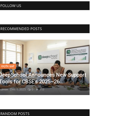
FOLLOW US
RECOMMENDED POSTS
राष्ट्रीय खबरें
DeepSchool Announces New Support
Tools for CBSE’s 2025–26...
admin
Dec 1, 2025
0
113
RANDOM POSTS