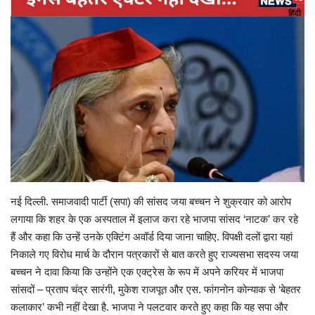
Gallery
क्रिकेट
अजब गज़ब
टीवी
करियर
नई दिल्ली. समाजवादी पार्टी (सपा) की सांसद जया बच्चन ने शुक्रवार को आरोप
लगाया कि शहर के एक अस्पताल में इलाज करा रहे भाजपा सांसद ‘नाटक’ कर रहे
हैं और कहा कि उन्हें उनके एक्टिंग अवॉर्ड दिया जाना चाहिए. विपक्षी दलों द्वारा यहां
निकाले गए विरोध मार्च के दौरान पत्रकारों से बात करते हुए राज्यसभा सदस्य जया
बच्चन ने दावा किया कि उन्होंने एक एक्ट्रेस के रूप में अपने करियर में भाजपा
सांसदों – प्रताप चंद्र सारंगी, मुकेश राजपूत और एस. फांगनोन कोन्याक से ‘बेहतर
कलाकार’ कभी नहीं देखा है. भाजपा ने पलटवार करते हुए कहा कि यह सपा और