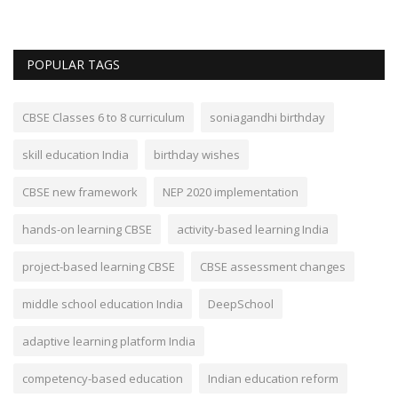
POPULAR TAGS
CBSE Classes 6 to 8 curriculum
soniagandhi birthday
skill education India
birthday wishes
CBSE new framework
NEP 2020 implementation
hands-on learning CBSE
activity-based learning India
project-based learning CBSE
CBSE assessment changes
middle school education India
DeepSchool
adaptive learning platform India
competency-based education
Indian education reform