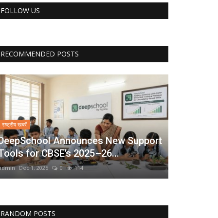
FOLLOW US
RECOMMENDED POSTS
राष्ट्रीय खबरें
DeepSchool Announces New Support
Tools for CBSE’s 2025–26...
admin
Dec 1, 2025
0
114
RANDOM POSTS