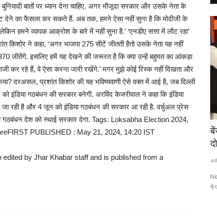
ें बुनियादी बातों पर ध्यान देना चाहिए. अगर मौजूदा सरकार और उसके नेता के
 वोट देने का फैसला कर सकते हैं. अब तक, हमने ऐसा नहीं सुना है कि मोदीजी के
राष्ट्रीय खबरें
किन हमने व्यापक आक्रोश के बारे में नहीं सुना है.’ ‘एनडीए सत्ता में लौट रहा’
ांत किशोर ने कहा, ‘अगर भाजपा 275 सीटें जीतती हैतो उसके नेता यह नहीं
370 जीतेंगे. इसलिए हमें यह देखने की जरूरत है कि क्या उन्हें बहुमत का आंकड़ा
 कर रहे हैं, वे ऐसा करना जारी रखेंगे.’ मगर मुझे कोई रिस्क नहीं दिखता और
 किया? दरअसल, प्रशांत किशोर की यह भविष्यवाणी ऐसे वक्त में आई है, जब दिल्ली
ून को इंडिया गठबंधन की सरकार बनेगी. अरविंद केजरीवाल ने कहा कि इंडिया
 जा रही है और 4 जून को इंडिया गठबंधन की सरकार आ रही है. वर्चुअल प्रेस
ंडिया गठबंधन देश को स्थाई सरकार देगा. Tags: Loksabha Election 2024,
 से लिपटे
विशाल शिवलिंग और अनोखी मान्यता यहां जानिए
बे
shoreFIRST PUBLISHED : May 21, 2024, 14:20 IST
गोंडा का बाबा...
दो
n edited by Jhar Khabar staff and is published from a
admin
Aug 8, 2026
0
0
ad
 अपने ट्विटर
गोंडा का बाबा पृथ्वीनाथ महादेव मंदिर सावन में श्रद्धालुओं की आस्था का प्रमुख
Ne
केंद्र...
ने 