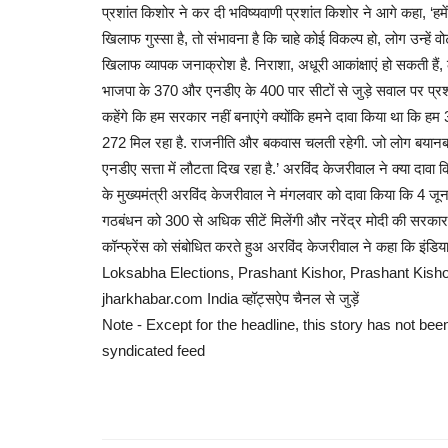
प्रशांत किशोर ने कर दी भविष्यवाणी प्रशांत किशोर ने आगे कहा, ‘हम
खिलाफ गुस्सा है, तो संभावना है कि चाहे कोई विकल्प हो, लोग उन्हें
अजब गज़ब
खिलाफ व्यापक जनाक्रोश है. निराशा, अधूरी आकांक्षाएं हो सकती हैं, ले
भाजपा के 370 और एनडीए के 400 पार सीटों से जुड़े सवाल पर प्रश
कहेंगे कि हम सरकार नहीं बनाएंगे क्योंकि हमने दावा किया था कि हम 
272 मिल रहा है. राजनीति और बकवास चलती रहेगी. जो लोग बयानबाजी
एनडीए सत्ता में लौटता दिख रहा है.’ अरविंद केजरीवाल ने क्या दावा
के मुख्यमंत्री अरविंद केजरीवाल ने मंगलवार को दावा किया कि 4 ज
गठबंधन को 300 से अधिक सीटें मिलेंगी और नरेंद्र मोदी की सरकार
कॉन्फ्रेंस को संबोधित करते हुअ अरविंद केजरीवाल ने कहा कि इ
पुलिसकर्मी ने बंदर को खिलाया खाना शरीर
Loksabha Elections, Prashant Kishor, Prashant Ki
नजर आया...
jharkhabar.com India व्हॉट्सऐप चैनल से जुड़ें
Note - Except for the headline, this story has not bee
admin
Jun 18, 2022
0
1026
syndicated feed
आईपीएस अधिकारी दीपांशु काबरा (Dipanshu Kabra) अक्सर
पर हैरान करने वाले...