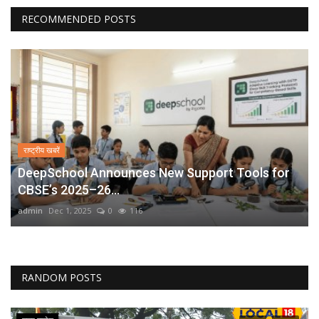
RECOMMENDED POSTS
राष्ट्रीय खबरें
DeepSchool Announces New Support Tools for
CBSE’s 2025–26...
admin
Dec 1, 2025
0
116
RANDOM POSTS