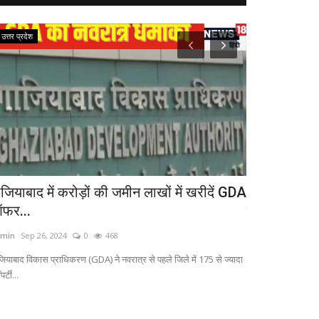
उत्तर प्रदेश
उत्तर प्रदेश
ाजियाबाद में करोड़ों की जमीन लाखों में खरीदें GDA
अयोध्या के संत
फर...
स्टाफ...
min
Sep 26, 2024
0
468
admin
Sep 26, 20
जियाबाद विकास प्राधिकरण (GDA) ने नवरात्र से पहले जिले में 175 से ज्यादा
राम जन्मभूमि के मुख्य 
पर्टी...
पर...