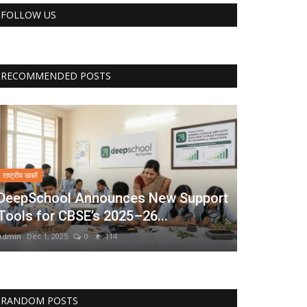
FOLLOW US
RECOMMENDED POSTS
राष्ट्रीय खबरें
DeepSchool Announces New Support
Tools for CBSE’s 2025–26...
admin
Dec 1, 2025
0
114
RANDOM POSTS