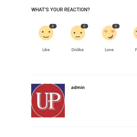
WHAT'S YOUR REACTION?
0
0
0
Like
Dislike
Love
admin