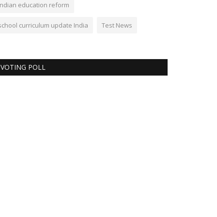
Indian education reform
school curriculum update India
Test News
VOTING POLL