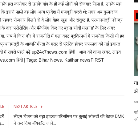
उनके इस कारोबार से उनके गांव के ही कई लोगों को रोजगार मिला है. उनके यहां
ि इससे पहले वह लोग अन्य प्रदेश में मजदूरी करते थे; मगर अब गुल्फराज
राष्ट्रीय खबरें
र में रहकर रोजगार मिलने से वे लोग बेहद खुश और संतुष्ट हैं. प्रधानमंत्री नरेन्द्र
के द्वारा प्रोसेसिंग और पैकेजिंग किए गए ब्रांड ‘मोदी मखाना’ के लिए अगर
 सच में जिस दौर में राजनीति में गला काट प्रतिस्पर्धा में राजनेता किसी भी हद
े प्रधानमंत्री के आत्मनिर्भरता के मंत्र से प्रेरित होकर सफलता की नई इबारत
ज़ हिंदी में सबसे पहले पढ़ें up24x7news.com हिंदी | आज की ताजा खबर, लाइव
4x7news.com हिंदी | Tags: Bihar News, Katihar newsFIRST
ड़ रहे
बुद्धदेव की राह पर चला होता बंगाल तो ममता के 15
ग
साल का...
ऑ
admin
Aug 8, 2026
0
0
ad
CLE
NEXT ARTICLE
ी माना जाता
बुद्धदेव भट्टाचार्य ने पार्टी लाइन से अलग स्टैंड अपना कर सत्ता भले गंवा दी,
गा
रें
सीएम विजय को बड़ा झटका परिसीमन पर बुलाई सांसदों की बैठक DMK
लेकिन...
प्रॉ
...
ने कर दिया बॉयकॉट जानें...