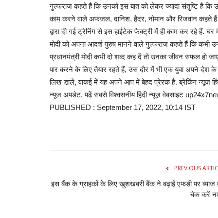
गुल्फराज कहते हैं कि उनको इस बात को लेकर ज्यादा संतुष्टि है कि 
काम करने वाले अफजल, दानिश, हैदर, नोमान और रिजवान कहते हैं क
करियर
द्वारा दी गई ट्रेनिंग से इस हाईटेक फैक्ट्री में ही काम कर रहे हैं. घ
मोदी को अपना आदर्श पुरुष मानने वाले गुल्फराज कहते हैं कि कभी उन
प्रधानमंत्री मोदी कभी दो शब्द कह दें तो उनका जीवन सफल हो जाएगा.
पार करने के लिए तैयार रहते हैं, उस दौर में भी एक युवा अपने देश क
लिख डाले, वाकई में यह अपने आप में बेहद प्रेरक है. ब्रेकिंग न्यू
न्यूज अपडेट, पढ़ें सबसे विश्वसनीय हिंदी न्यूज़ वेबसाइट up2
PUBLISHED : September 17, 2022, 10:14 IST
लखनऊ:-बॉलीवुड में अपने हुनर की छाप छो
चबूतरा थियेटर...
admin
Jun 18, 2022
0
838
PREVIOUS ARTI
रंगमंच को फ़िल्म जगत में पहचान बनाने और अभिनय की पहली सीढ़
इस बैंक के ग्राहकों के लिए खुशखबरी बैंक ने बढ़ाईं एफडी पर ब्याज द
है.जी हां आज...
चेक करें नए