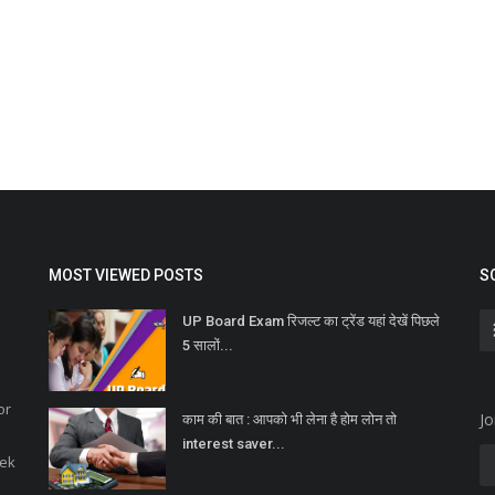
MOST VIEWED POSTS
S
UP Board Exam रिजल्ट का ट्रेंड यहां देखें पिछले
5 सालों...
or
Jo
काम की बात : आपको भी लेना है होम लोन तो
interest saver...
eek