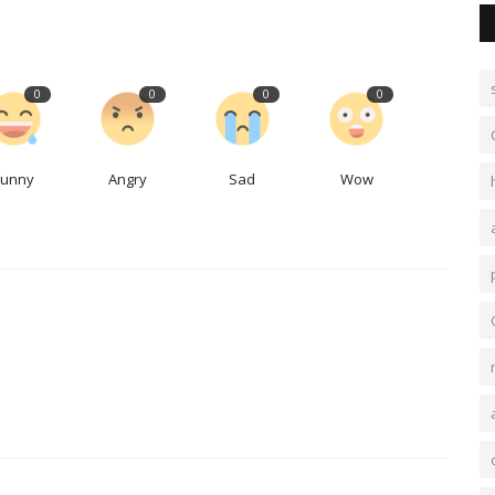
0
0
0
0
Funny
Angry
Sad
Wow