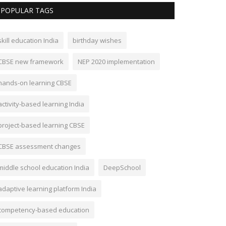
POPULAR TAGS
skill education India
birthday wishes
CBSE new framework
NEP 2020 implementation
hands-on learning CBSE
activity-based learning India
project-based learning CBSE
CBSE assessment changes
middle school education India
DeepSchool
adaptive learning platform India
competency-based education