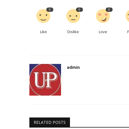
0
0
0
Like
Dislike
Love
admin
RELATED POSTS