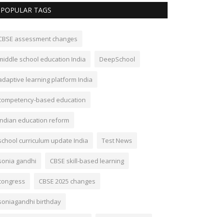
POPULAR TAGS
CBSE assessment changes
middle school education India
DeepSchool
adaptive learning platform India
competency-based education
Indian education reform
school curriculum update India
Test News
sonia gandhi
CBSE skill-based learning
congress
CBSE 2025 changes
soniagandhi birthday