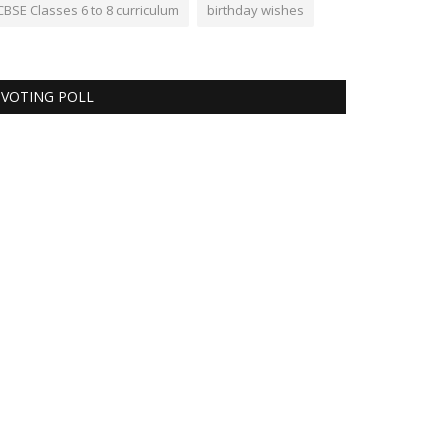
CBSE Classes 6 to 8 curriculum
birthday wishes
VOTING POLL