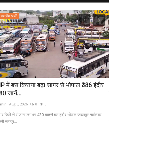
राष्ट्रीय खबरें
उत्तर प्रदेश
P में बस किराया बढ़ा सागर से भोपाल ₹386 इंदौर
50 करोड़ की च
80 जानें...
ठाकुर ने ले...
min
Aug 6, 2026
0
0
admin
Sep 26, 20
गर जिले से रोजाना लगभग 430 यात्री बस इंदौर भोपाल जबलपुर ग्वालियर
Lucknow News: समाज
्ली नागपुर...
मीडिया पोस्ट से यूपी...