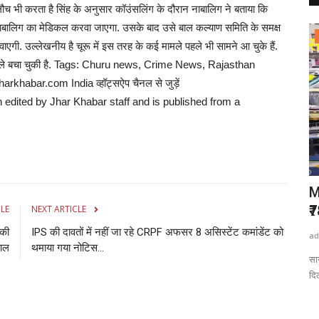
ौच भी करता है सिंह के अनुसार कॉउंसलिंग के दौरान नाबालिग ने बताया कि
ालिग का मेडिकल करवा जाएगा. उसके बाद उसे बाल कल्याण समिति के समक्ष
राष्ट्रीय खबरें
एगी. उल्लेखनीय है चूरू में इस तरह के कई मामले पहले भी सामने आ चुके हैं.
ने से पहले बचा चुकी है. Tags: Churu news, Crime News, Rajasthan
abar.com India व्हॉट्सऐप चैनल से जुड़ें
n edited by Jhar Khabar staff and is published from a
 जोस बटलर
खरगोन की बदलेगी तस्वीर! जिले से गुजरेगा ₹15
M
हजार करोड़...
₹7
CLE
NEXT ARTICLE
ाकी
IPS की दावतों में नहीं जा रहे CRPF अफसर 8 असिस्‍टेंट कमांडेंट को
admin
Aug 6, 2026
0
0
ad
काल
थमाया गया नोटिस...
 समय शानदार
Khargone News:खरगोन जिले के विकास को आने वाले समय में नई रफ्तार
सा
मिलने वाली है. लगभग...
दिल