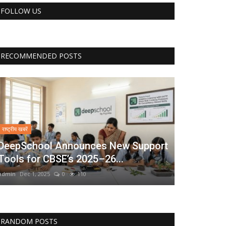
FOLLOW US
RECOMMENDED POSTS
राष्ट्रीय खबरें
DeepSchool Announces New Support
Tools for CBSE’s 2025–26...
admin
Dec 1, 2025
0
110
RANDOM POSTS