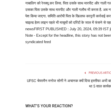
नाबालिग को रेस्क्यू कर लिया. पिता उसके साथ मारपीट और गाली गल
उसका पिता उसके साथ मारपीट और गाली गलौच भी करता है. अब नाब
क्रिकेट
पेश किया जाएगा. समिति आरोपी पिता के खिलाफ कानूनी कार्रवाई करवा
चाइल्ड हेल्प लाइन पहले भी मासूमों को दरिंदों के जाल में फंस
newsFIRST PUBLISHED : July 20, 2024, 09:39 IST jharkh
Note - Except for the headline, this story has not bee
syndicated feed
एबी डिविलियर्स के वर्ल्ड रिकॉर्ड से चूके
दक्षिण...
PREVIOUS ARTI
UPSC चेयरमैन मनोज सोनी ने अचानक क्यों दिया इस्तीफा अभी ब
admin
Jun 18, 2022
0
615
था 5 साल कार्य
इंग्लैंड के विकेटकीपर बल्लेबाज जोस बटलर (Jos Buttler) इस
फॉर्म में हैं....
WHAT'S YOUR REACTION?