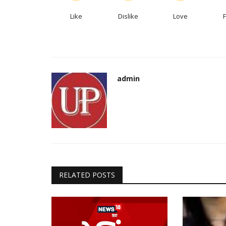
Like
Dislike
Love
admin
RELATED POSTS