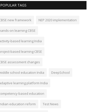
POPULAR TAGS
CBSE new framework
NEP 2020 implementation
hands-on learning CBSE
activity-based learning India
project-based learning CBSE
CBSE assessment changes
middle school education India
DeepSchool
adaptive learning platform India
competency-based education
Indian education reform
Test News