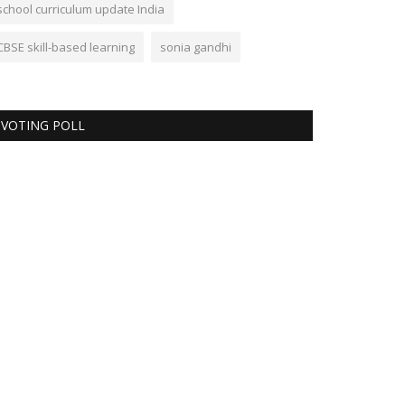
school curriculum update India
CBSE skill-based learning
sonia gandhi
VOTING POLL