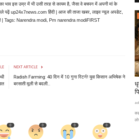
े का भाव इस उम्र में भी उसी तरह से कायम है, जैसा वे बचपन में अपनी मां के
े पहले पढ़ें up24x7news.com हिंदी | आज की ताजा खबर, लाइव न्यूज अपडेट,
राष्ट्रीय खबरें
 हिंदी | Tags: Narendra modi, Pm narendra modiFIRST
CLE
NEXT ARTICLE
 थी
Radish Farming: 40 दिन में 10 गुना रिटर्न! युवा किसान अभिषेक ने
टर्न! युवा
धृतराष्ट्र के 101 तो एक राजा बना 800 से बच्चों का
पु
बात
बरसाती मूली से बदली...
पिता...
उ
admin
Aug 8, 2026
0
0
ad
y: परंपरागत
कहा जाता है कि धृतराष्ट्र के 101 बच्चे थे. महाभारत काल की घटना को आज भी
मह
लोग हैरानी...
हो
0
0
0
0