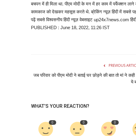
बचपन में ही मिला था. पीएम मोदी के मन में हर काम में पर्फेक्शन लान
कामकाज को देखकर महसूस करते थे. ब्रेकिंग न्यूज़ हिंदी में सबस
राष्ट्रीय खबरें
पढ़ें सबसे विश्वसनीय हिंदी न्यूज़ वेबसाइट up24x7news.com
PUBLISHED : June 18, 2022, 11:26 IST
PREVIOUS ARTI
जब परिवार को पीएम मोदी ने बताई घर छोड़ने की बात तो मां ने कही
टीमेटम कहा- मंदिर के
Radish Farming: 40 दिन में 10 गुना रि
ये 
किसान अभिषेक...
admin
Aug 8, 2026
0
0
WHAT'S YOUR REACTION?
र में बिक रहे तेल और घी की शुद्धता
Jehanabad Farmer Abhishek Kumar Success Stor
धान-गेहूं की खेती से इतर...
0
0
0