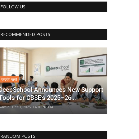
FOLLOW US
RECOMMENDED POSTS
राष्ट्रीय खबरें
DeepSchool Announces New Support
Tools for CBSE’s 2025–26...
admin
Dec 1, 2025
0
114
RANDOM POSTS