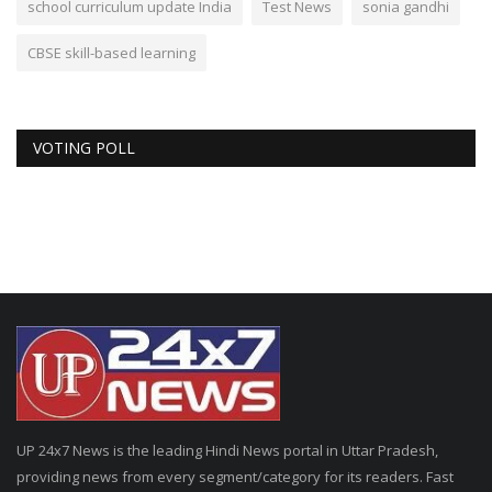
school curriculum update India
Test News
sonia gandhi
CBSE skill-based learning
VOTING POLL
UP 24x7 News is the leading Hindi News portal in Uttar Pradesh,
providing news from every segment/category for its readers. Fast