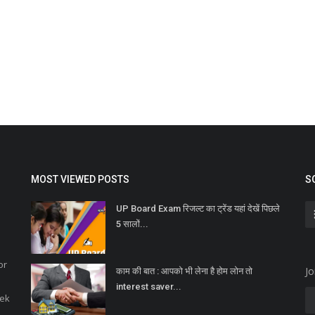
MOST VIEWED POSTS
S
UP Board Exam रिजल्ट का ट्रेंड यहां देखें पिछले
5 सालों...
or
Jo
काम की बात : आपको भी लेना है होम लोन तो
interest saver...
eek