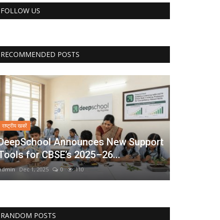
FOLLOW US
RECOMMENDED POSTS
राष्ट्रीय खबरें
DeepSchool Announces New Support
Tools for CBSE’s 2025–26...
admin
Dec 1, 2025
0
110
RANDOM POSTS