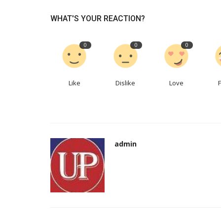
WHAT'S YOUR REACTION?
उत्तर प्रदेश
0
0
0
Like
Dislike
Love
गाजियाबाद में करोड़ों की जमीन लाखों में
admin
ऑफर...
admin
Sep 26, 2024
0
467
गाजियाबाद विकास प्राधिकरण (GDA) ने नवरात्र से पहले जिले मे
प्रॉपर्टी...