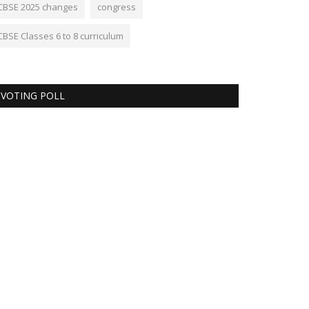
CBSE 2025 changes
congress
CBSE Classes 6 to 8 curriculum
VOTING POLL