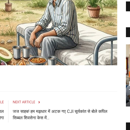
CLE
NEXT ARTICLE
हाल
जज साहब! हम मझधार में अटक गए CJI सूर्यकांत से बोले कपिल
ोगा
सिब्‍बल शिवसेना केस में...