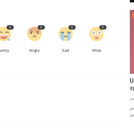
राष्ट्रीय खबरें
0
0
0
0
Funny
Angry
Sad
Wow
 खरीदें GDA
नेतन्याहू ने पीएम मोदी को किया कॉल भारत-इजरायल
U
की डील समेत...
रह
admin
Aug 6, 2026
0
0
ad
ं 175 से ज्यादा
अग
आप