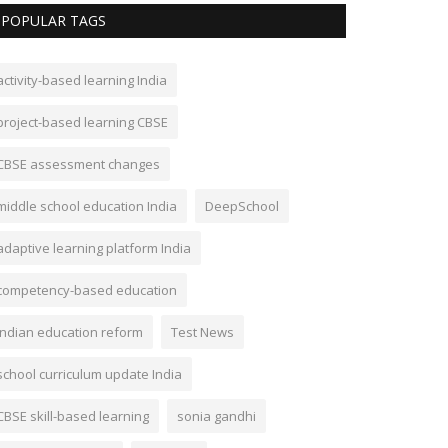
POPULAR TAGS
activity-based learning India
project-based learning CBSE
CBSE assessment changes
middle school education India
DeepSchool
adaptive learning platform India
competency-based education
Indian education reform
Test News
school curriculum update India
CBSE skill-based learning
sonia gandhi