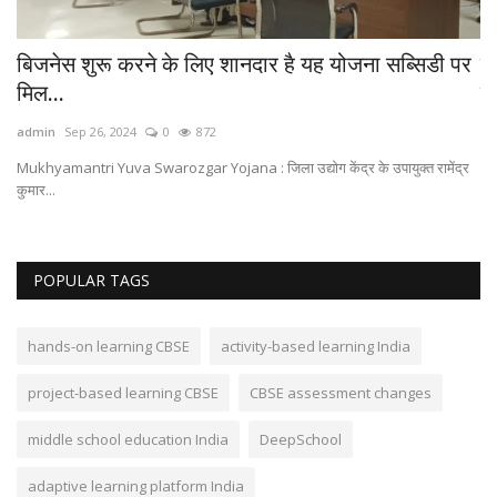
बिजनेस शुरू करने के लिए शानदार है यह योजना सब्सिडी पर
ड
मिल...
क
admin
Sep 26, 2024
0
872
ad
Mukhyamantri Yuva Swarozgar Yojana : जिला उद्योग केंद्र के उपायुक्त रामेंद्र
In
कुमार...
POPULAR TAGS
hands-on learning CBSE
activity-based learning India
project-based learning CBSE
CBSE assessment changes
middle school education India
DeepSchool
adaptive learning platform India