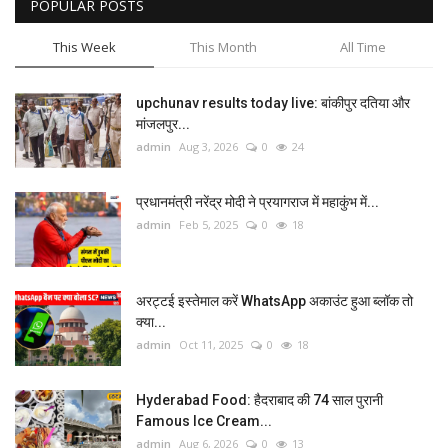
POPULAR POSTS
This Week
This Month
All Time
upchunav results today live: बांकीपुर दतिया और
मांजलपुर...
admin
Aug 3, 2026
0
24
प्रधानमंत्री नरेंद्र मोदी ने प्रयागराज में महाकुंभ में...
admin
Feb 5, 2025
0
18
अरट्टई इस्तेमाल करें WhatsApp अकाउंट हुआ ब्लॉक तो
क्या...
admin
Oct 11, 2025
0
18
Hyderabad Food: हैदराबाद की 74 साल पुरानी
Famous Ice Cream...
admin
Aug 6, 2026
0
13