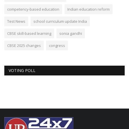
competency-based education
Indian education reform
Test News
school curriculum update India
CBSE skill-based learning
sonia gandhi
CBSE 2025 changes
congress
VOTING POLL