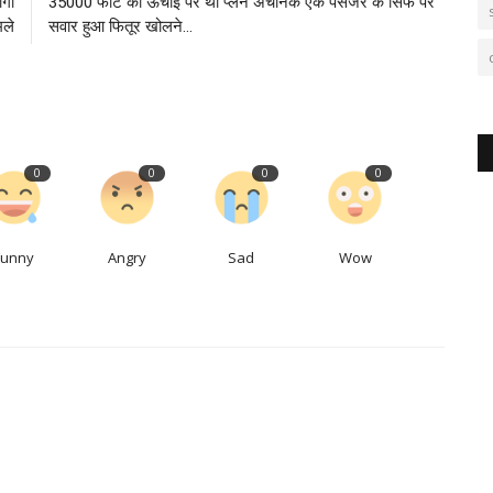
गों
35000 फीट की ऊंचाई पर था प्‍लेन अचानक एक पैसेंजर के सिर्फ पर
मले
सवार हुआ फितूर खोलने...
0
0
0
0
Funny
Angry
Sad
Wow