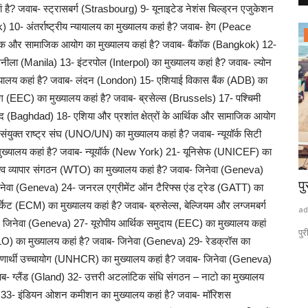
 है? जवाब- स्ट्रासबर्ग (Strasbourg) 9- यूनाइटेड नेशंस चिल्ड्रन एजुकेशन
10- अंतर्राष्ट्रीय न्यायालय का मुख्यालय कहां है? जवाब- हेग (Peace
राष्ट्रीय खबरें
्थिक और सामाजिक आयोग का मुख्यालय कहां है? जवाब- बैंकॉक (Bangkok) 12-
मनीला (Manila) 13- इंटरपोल (Interpol) का मुख्यालय कहां है? जवाब- ल्योन
ुख्यालय कहां है? जवाब- लंदन (London) 15- एशियाई विकास बैंक (ADB) का
ग (EEC) का मुख्यालय कहां है? जवाब- ब्रसेल्स (Brussels) 17- पश्चिमी
 (Baghdad) 18- एशिया और प्रशांत क्षेत्रों के आर्थिक और सामाजिक आयोग
क्त राष्ट्र संघ (UNO/UN) का मुख्यालय कहां है? जवाब- न्यूयॉर्क सिटी
मुख्यालय कहां है? जवाब- न्यूयॉर्क (New York) 21- यूनिसेफ (UNICEF) का
िश्व व्यापार संगठन (WTO) का मुख्यालय कहां है? जवाब- जिनेवा (Geneva)
कमाई है
BRICS बैठकों से दुनिया की नजर जयपुर पर व्यापार
पु
 जिनेवा (Geneva) 24- जनरल एग्रीमेंट ऑन टैरिफ्स एंड ट्रेड (GATT) का
निवेश और...
केट (ECM) का मुख्यालय कहां है? जवाब- ब्रुसेल्स, बेल्जियम और लग्जमबर्ग
ad
ाब- जिनेवा (Geneva) 27- यूरोपीय आर्थिक समुदाय (EEC) का मुख्यालय कहां
admin
Aug 6, 2026
0
3
पुर
 (ILO) का मुख्यालय कहां है? जवाब- जिनेवा (Geneva) 29- रेडक्रॉस का
ेशा गरीब ही होते
Jaipur Brics Meeting : जयपुर में BRICS की अहम मंत्रीस्तरीय बैठकें,
 शरणार्थी उच्चायोग (UNHCR) का मुख्यालय कहां है? जवाब- जिनेवा (Geneva)
व्यापार-निवेश...
ाब- ग्लैंड (Gland) 32- उत्तरी अटलांटिक संधि संगठन – नाटो का मुख्यालय
 33- इंडियन ओशन कमीशन का मुख्यालय कहां है? जवाब- मॉरिशस