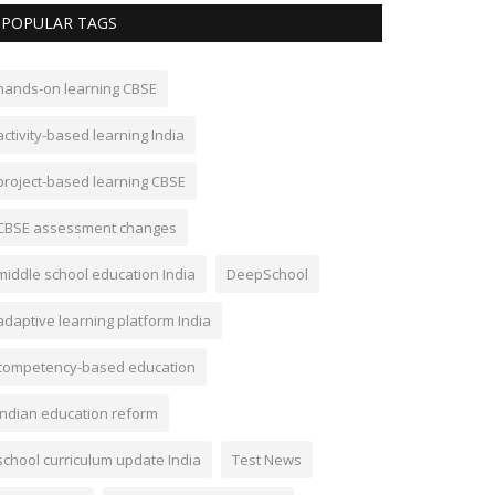
POPULAR TAGS
hands-on learning CBSE
activity-based learning India
project-based learning CBSE
CBSE assessment changes
middle school education India
DeepSchool
adaptive learning platform India
competency-based education
Indian education reform
school curriculum update India
Test News