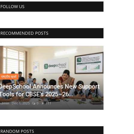
FOLLOW US
RECOMMENDED POSTS
राष्ट्रीय खबरें
DeepSchool Announces New Support
Tools for CBSE’s 2025–26...
admin
Dec 1, 2025
0
111
RANDOM POSTS