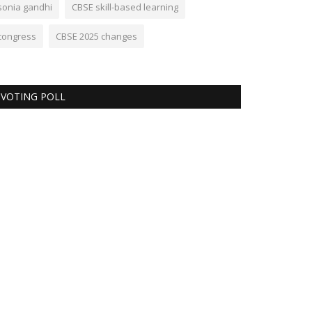
sonia gandhi
CBSE skill-based learning
congress
CBSE 2025 changes
VOTING POLL