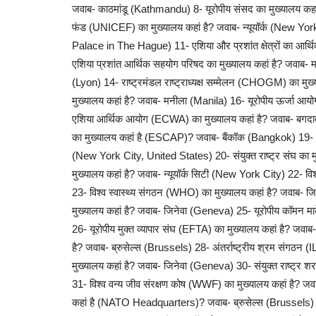
जवाब- काठमांडू (Kathmandu) 8- यूरोपीय संसद का मुख्यालय कहां
फंड (UNICEF) का मुख्यालय कहां है? जवाब- न्यूयॉर्क (New York) 
अजब गज़ब
Palace in The Hague) 11- एशिया और प्रशांत क्षेत्रों का आर
एशिया प्रशांत आर्थिक सहयोग परिषद का मुख्यालय कहां है? जवाब- 
(Lyon) 14- राष्ट्रमंडल राष्ट्राध्यक्ष सम्मेलन (CHOGM) का म
मुख्यालय कहां है? जवाब- मनीला (Manila) 16- यूरोपीय ऊर्जा आयो
एशिया आर्थिक आयोग (ECWA) का मुख्यालय कहां है? जवाब- बगदाद
का मुख्यालय कहां है (ESCAP)? जवाब- बैंकॉक (Bangkok) 19- संयु
(New York City, United States) 20- संयुक्त राष्ट्र संघ का 
मुख्यालय कहां है? जवाब- न्यूयॉर्क सिटी (New York City) 22- व
न पढ़ाई-लिखाई न ढंग की नौकरी फिर भी 
23- विश्व स्वास्थ्य संगठन (WHO) का मुख्यालय कहां है? जवाब-
लाखों में!...
मुख्यालय कहां है? जवाब- जिनेवा (Geneva) 25- यूरोपीय कॉमन मार्
26- यूरोपीय मुक्त व्यापार संघ (EFTA) का मुख्यालय कहां है? जव
admin
Jan 7, 2024
0
908
है? जवाब- ब्रुसेल्स (Brussels) 28- अंतर्राष्ट्रीय श्रम संगठन
आप अगर सोचते हैं कि सामान की डिलीवरी करने वाले ड्राइवर्स हम
मुख्यालय कहां है? जवाब- जिनेवा (Geneva) 30- संयुक्त राष्ट्र
हैं,...
31- विश्व वन्य जीव संरक्षण कोष (WWF) का मुख्यालय कहां है? जव
कहां है (NATO Headquarters)? जवाब- ब्रुसेल्स (Brussels)