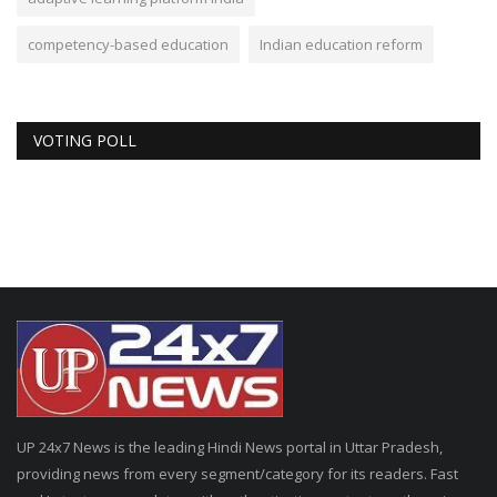
competency-based education
Indian education reform
VOTING POLL
UP 24x7 News is the leading Hindi News portal in Uttar Pradesh,
providing news from every segment/category for its readers. Fast