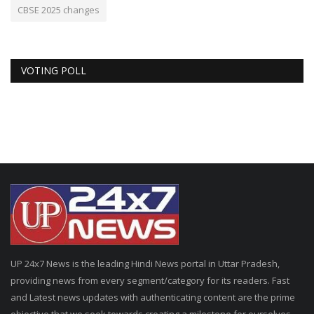
CBSE 2025 changes
VOTING POLL
UP 24x7 News is the leading Hindi News portal in Uttar Pradesh,
providing news from every segment/category for its readers. Fast
and Latest news updates with authenticating content are the prime