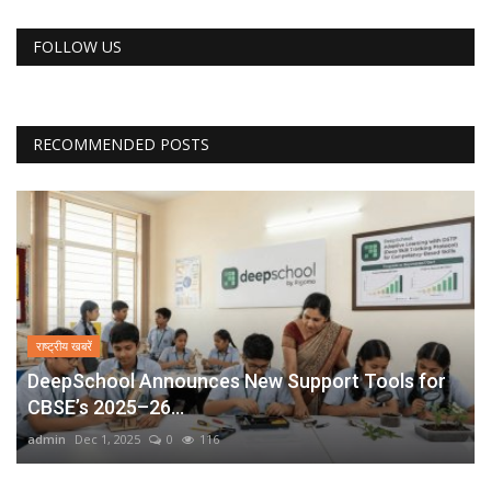
FOLLOW US
RECOMMENDED POSTS
राष्ट्रीय खबरें
DeepSchool Announces New Support Tools for
CBSE’s 2025–26...
admin
Dec 1, 2025
0
116