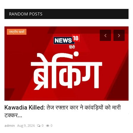
RANDOM POSTS
राष्ट्रीय खबरें
ान
Kawadia Killed: तेज रफ्तार कार ने कांवड़ियों को मारी
S
टक्‍कर...
ने
admin
Aug 9, 2026
0
0
ad