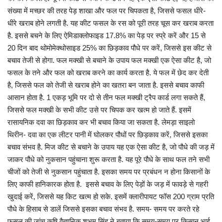
संख्या में मच्छर की तरह पेड़ शाखा और फल पर चिपकता है, जिससे फसल धीरे-
धीरे खराब होने लगती है. यह कीट फसल के रस को पूरी तरह चूस कर खराब करता
है. इससे बचने के लिए ऐमिडाक्लोफाइड 17.8% का पेड़ पर स्प्रे करें और 15 से
20 दिन बाद थोमोमेक्थोसाइड 25% का छिड़काव पौधे पर करें, जिससे इस कीट से
बचाव तेजी से होगा. फल मक्खी से बचाने के उपाय फल मक्खी एक ऐसा कीट है, जो
फसल के तने और फल को खराब करने का कार्य करता है. ये फल में छेद कर देती
है, जिससे फल को तेजी से खराब होने का खतरा बन जाता है. इससे बचाव काफी
आसान होता है. 1 एकड़ भूमि पर दो से तीन फल मक्खी ट्रैप कार्ड लगा सकते हैं,
जिससे फल मक्खी के सभी कीट उसे पर चिपक कर खत्म हो जाते हैं. इसमें
रासायनिक दवा का छिड़काव कर भी बचाव किया जा सकता है. लेमड़ा साइलो
थिरीन- दवा का एक लीटर पानी में घोलकर पौधों पर छिड़काव करें, जिससे इसका
बचाव संभव है. मिज कीट से बचाने के उपाय यह एक ऐसा कीट है, जो पौधे की जड़ में
जाकर पौधे को नुकसान पहुंचाना शुरू करता है. यह पूरे पौधे के साथ फल तने सभी
चीजों को तेजी से नुकसान पहुंचाता है. इसका समय पर प्रबंधन न होना किसानों के
लिए काफी हानिकारक होता है. इससे बचाव के लिए पेड़ों के जड़ में फावड़े से गहरी
खुदाई करें, जिससे यह किट खत्म हो सके. इसमें क्लारीपायट फॉस 200 ग्राम प्रति
पौधे के हिसाब से डालें जिससे इसका बचाव संभव है. समय- समय पर करते रहे
फसल की जांच कृषि वैज्ञानिक शुभम सिंह ने बताया कि समय-समय पर किसान भाई