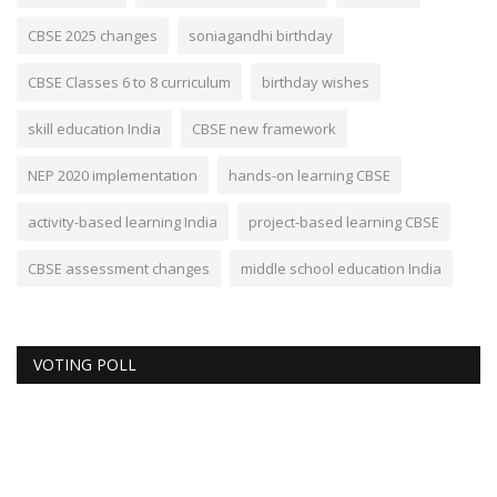
CBSE 2025 changes
soniagandhi birthday
CBSE Classes 6 to 8 curriculum
birthday wishes
skill education India
CBSE new framework
NEP 2020 implementation
hands-on learning CBSE
activity-based learning India
project-based learning CBSE
CBSE assessment changes
middle school education India
VOTING POLL