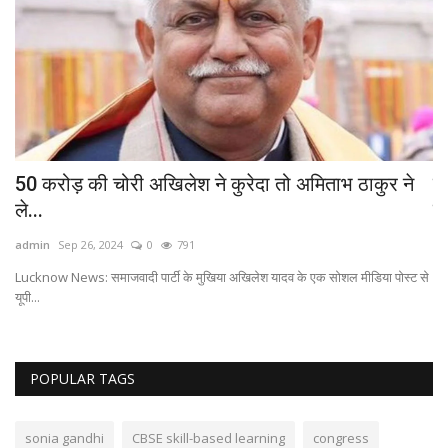
50 करोड़ की चोरी अखिलेश ने कुरेदा तो अमिताभ ठाकुर ने
ड
ले...
क
admin
Sep 26, 2024
0
791
ad
Lucknow News: समाजवादी पार्टी के मुखिया अखिलेश यादव के एक सोशल मीडिया पोस्ट से
In
यूपी...
POPULAR TAGS
sonia gandhi
CBSE skill-based learning
congress