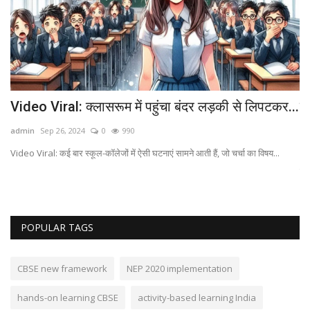
Video Viral: क्‍लासरूम में पहुंचा बंदर लड़की से लिपटकर...
गा
ऑ
admin
Sep 26, 2024
0
990
ad
Video Viral: कई बार स्‍कूल-कॉलेजों में ऐसी घटनाएं सामने आती हैं, जो चर्चा का विषय...
गाज
POPULAR TAGS
CBSE new framework
NEP 2020 implementation
hands-on learning CBSE
activity-based learning India