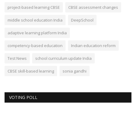
project-based learning CBSE
CBSE assessment changes
middle school education India
DeepSchool
adaptive learning platform India
competency-based education
Indian education reform
Test News
school curriculum update India
CBSE skill-based learning
sonia gandhi
VOTING POLL