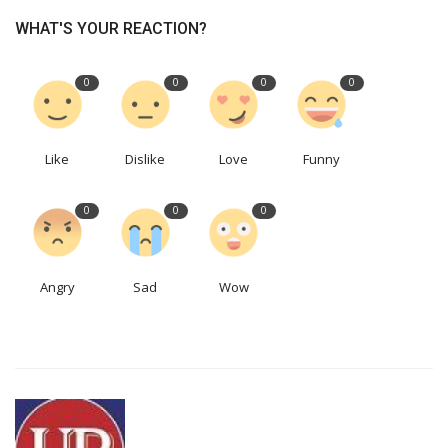
WHAT'S YOUR REACTION?
0
0
0
0
Like
Dislike
Love
Funny
0
0
0
Angry
Sad
Wow