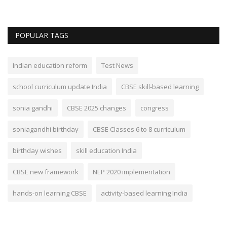
POPULAR TAGS
Indian education reform
Test News
school curriculum update India
CBSE skill-based learning
sonia gandhi
CBSE 2025 changes
congress
soniagandhi birthday
CBSE Classes 6 to 8 curriculum
birthday wishes
skill education India
CBSE new framework
NEP 2020 implementation
hands-on learning CBSE
activity-based learning India