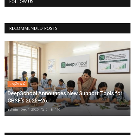
FOLLOW US
RECOMMENDED POSTS
राष्ट्रीय खबरें
DeepSchool Announces New Support Tools for
CBSE’s 2025–26...
admin
Dec 1, 2025
0
110