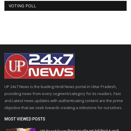
VOTING POLL
UP 24x7 News is the leading Hindi News portal in Uttar Pradesh,
providing news from every segment/category for its readers. Fast
and Latest news updates with authenticating content are the prime
objective that we seek towards creating a milestone for ourselves.
MOST VIEWED POSTS