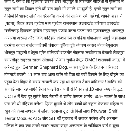
लगी है. बता दें कि फुलवारी शरीफ टेरर मॉड्यूल के गिरफ्तार संदिग्‍धों से पूछताछ में
नूपुर शर्मा का जिक्र होने की बात पहले भी सामने आ चुकी है. इसमें नूपुर शर्मा का
वीडियो दिखाकर लोगों का ब्रेनवॉश करने की साजिश रची गई थी. आपके शहर से
(पटना) बिहार उत्तर प्रदेश मध्य प्रदेश राजस्थान उत्तराखंड हरियाणा झारखंड
छत्तीसगढ़ हिमाचल प्रदेश महाराष्ट्र पंजाब पटना पटना गया मुजफ्फरपुर भागलपुर
अररिया अरवल औरंगाबाद कटिहार किशनगंज खगड़िया गोपालगंज जमुई जहानाबाद
दरभंगा नवादा नालंदा पश्चिमी चंपारण पूर्णिया पूर्वी चंपारण बक्सर बांका बेगूसराय
भोजपुर मधुबनी मधेपुरा मुंगेर मोतिहारी राजगीर रोहतास लखीसराय वैशाली शेखपुरा
समस्तीपुर सहरसा सारण सीतामढ़ी सीवान सुपौल कैमूर OMG! शराबबंदी कानून में
अरेस्ट हुआ German Shepherd Dog, बक्सर पुलिस के लिए बना सिरदर्द
होमगार्ड बहाली: 11 साल बाद आया कॉल तो पिता को वर्दी दिलाने के लिए दौड़ने जा
पहुंचा बेटा बिहार में शराब तस्करी कर रहा था इनकम टैक्स कमिश्नर ! शातिर की
सच्चाई जान रह जाएंगे हैरान फाइनेंस कंपनी से दिनदहाड़े 10 लाख रुपए की लूट,
CCTV में कैद हुए लुटेरे बेहद मेधावी थे शहीद कैप्टन आनंद, 95% मार्क्स के साथ
पास की थी मैट्रिक परीक्षा, प्रिंस बुलाते थे लोग बच्चों को स्कूल भेजकर महिला ने
खुद को किया बाथरूम में लॉक, दरवाजा टूटा तो मिली लाश Phulwari Shrif
Terror Module: ATS और SIT की पूछताछ में अतहर परवेज और अरमान
मलिक ने क्‍या-क्‍या उगले राज? नवादा सदर अस्‍पताल के सर्जिकल वार्ड में घुसा