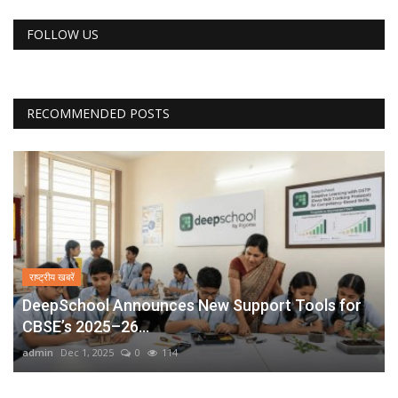
FOLLOW US
RECOMMENDED POSTS
राष्ट्रीय खबरें
DeepSchool Announces New Support Tools for
CBSE’s 2025–26...
admin
Dec 1, 2025
0
114