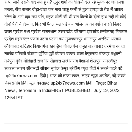
सांप, जानें उसके बाद क्‍या हुआ? नूपुर शर्मा का वीडियो देख रहे युवक पर जानलेवा
हमला, बीच बाजार दौड़ा-दौड़ा कर मारा चाकू पत्नी से हुआ झगड़ा तो तैश में आकर
ट्रेन के आगे कूद गया पति, महज छोटी सी थी बात किसी के दोनों हाथ नहीं तो कोई
दोनों पैरों से दिव्‍यांग, फिर भी पैदल चल पड़े बाबा भोलेनाथ का दर्शन करने बिहार
उत्तर प्रदेश मध्य प्रदेश राजस्थान उत्तराखंड हरियाणा झारखंड छत्तीसगढ़ हिमाचल
प्रदेश महाराष्ट्र पंजाब पटना पटना गया मुजफ्फरपुर भागलपुर अररिया अरवल
औरंगाबाद कटिहार किशनगंज खगड़िया गोपालगंज जमुई जहानाबाद दरभंगा नवादा
नालंदा पश्चिमी चंपारण पूर्णिया पूर्वी चंपारण बक्सर बांका बेगूसराय भोजपुर मधुबनी
मधेपुरा मुंगेर मोतिहारी राजगीर रोहतास लखीसराय वैशाली शेखपुरा समस्तीपुर
सहरसा सारण सीतामढ़ी सीवान सुपौल कैमूर ब्रेकिंग न्यूज़ हिंदी में सबसे पहले पढ़ें
up24x7news.com हिंदी | आज की ताजा खबर, लाइव न्यूज अपडेट, पढ़ें सबसे
विश्वसनीय हिंदी न्यूज़ वेबसाइट up24x7news.com हिंदी | Tags: Bihar
News, Terrorism In IndiaFIRST PUBLISHED : July 19, 2022,
12:54 IST