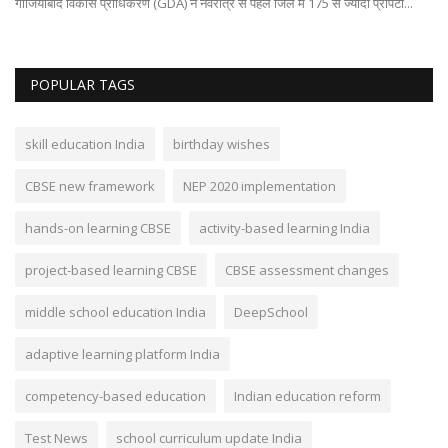
गाजियाबाद विकास प्राधिकरण (GDA) ने नवरात्र से पहले जिले में 175 से ज्यादा प्रॉपर्टी...
POPULAR TAGS
skill education India
birthday wishes
CBSE new framework
NEP 2020 implementation
hands-on learning CBSE
activity-based learning India
project-based learning CBSE
CBSE assessment changes
middle school education India
DeepSchool
adaptive learning platform India
competency-based education
Indian education reform
Test News
school curriculum update India