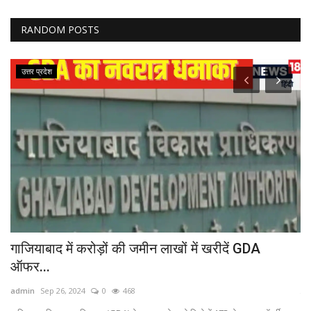
RANDOM POSTS
उत्तर प्रदेश
प
गाजियाबाद में करोड़ों की जमीन लाखों में खरीदें GDA
अय
ऑफर...
ad
admin
Sep 26, 2024
0
468
राम