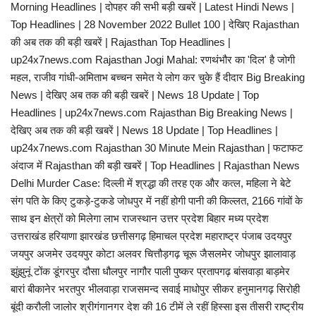
Morning Headlines | दोपहर की सभी बड़ी खबरें | Latest Hindi News |
Top Headlines | 28 November 2022 Bullet 100 | देखिए Rajasthan
की अब तक की बड़ी खबरें | Rajasthan Top Headlines |
up24x7news.com Rajasthan Jogi Mahal: रणथंभौर का 'दिल' है जोगी
महल, राजीव गांधी-अमिताभ बच्चन समेत ये लोग कर चुके हैं दीदार Big Breaking
News | देखिए अब तक की बड़ी खबरें | News 18 Update | Top
Headlines | up24x7news.com Rajasthan Big Breaking News |
देखिए अब तक की बड़ी खबरें | News 18 Update | Top Headlines |
up24x7news.com Rajasthan 30 Minute Mein Rajasthan | फटाफट
अंदाज में Rajasthan की बड़ी खबरें | Top Headlines | Rajasthan News
Delhi Murder Case: दिल्ली में श्रद्धा की तरह एक और कत्ल, महिला ने बेटे
संग पति के किए टुकड़े-टुकडे जोधपुर में नहीं होगी पानी की किल्लत, 2166 गांवों के
साथ इन क्षेत्रों को मिलेगा लाभ राजस्थान उत्तर प्रदेश बिहार मध्य प्रदेश
उत्तराखंड हरियाणा झारखंड छत्तीसगढ़ हिमाचल प्रदेश महाराष्ट्र पंजाब उदयपुर
जयपुर अजमेर उदयपुर कोटा अलवर चित्तौड़गढ़ चूरू जैसलमेर जोधपुर झालावाड़
झुंझुनूं टोंक डूंगरपुर दौसा धौलपुर नागौर पाली पुष्कर प्रतापगढ़ बांसवाड़ा बाड़मेर
बारां बीकानेर भरतपुर भीलवाड़ा राजसमन्द‍ सवाई माधोपुर सीकर हनुमानगढ़ सिरोही
बूंदी करौली जालोर श्रीगंगानगर देश की 16 टीमें ले रहीं हिस्सा इस तीसरी राष्ट्रीय