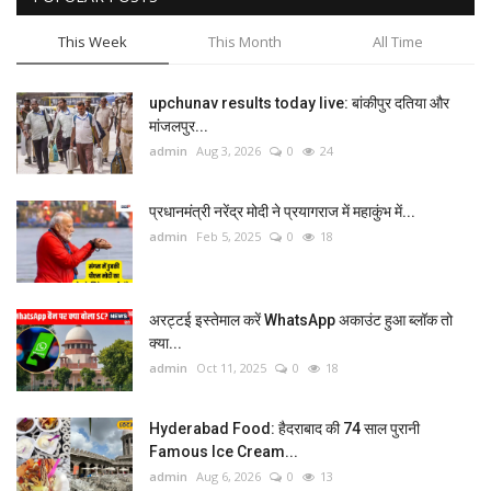
This Week
This Month
All Time
upchunav results today live: बांकीपुर दतिया और
मांजलपुर...
admin
Aug 3, 2026
0
24
प्रधानमंत्री नरेंद्र मोदी ने प्रयागराज में महाकुंभ में...
admin
Feb 5, 2025
0
18
अरट्टई इस्तेमाल करें WhatsApp अकाउंट हुआ ब्लॉक तो
क्या...
admin
Oct 11, 2025
0
18
Hyderabad Food: हैदराबाद की 74 साल पुरानी
Famous Ice Cream...
admin
Aug 6, 2026
0
13