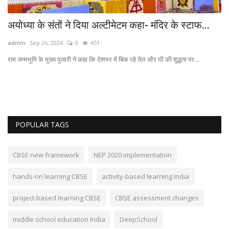
अयोध्या के संतों ने दिया अल्टीमेटम कहा- मंदिर के स्टाफ...
द
मी
admin
Sep 26, 2024
0
451
ad
राम जन्मभूमि के मुख्य पुजारी ने कहा कि देशभर में बिक रहे तेल और घी की शुद्धता पर...
..
हैर
POPULAR TAGS
CBSE new framework
NEP 2020 implementation
hands-on learning CBSE
activity-based learning India
project-based learning CBSE
CBSE assessment changes
middle school education India
DeepSchool