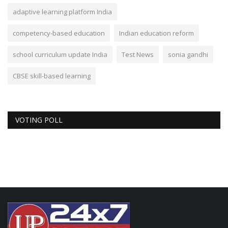
adaptive learning platform India
competency-based education
Indian education reform
school curriculum update India
Test News
sonia gandhi
CBSE skill-based learning
VOTING POLL