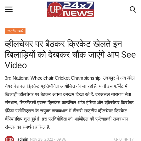
राष्ट्रीय खबरें
व्हीलचेयर पर बैठकर क्रिकेट खेलते इन
Home
खिलाड़ियों को देखकर चौंक जाएंगे आप See
Contact Us
Video
राष्ट्रीय खबरें
3rd National Wheelchair Cricket Championship: उदयपुर में अब व्हील
चेयर नेशनल क्रिकेट प्रतियोगिता आयोजित की जा रही है. यानी इस फॉर्मेट में
उत्तर प्रदेश
खिलाड़ी व्हीलचेयर पर बैठकर अपना दमखम दिखा रहे हैं. दरअसल नारायण सेवा
संस्थान, डिफरेंटली एबल्ड क्रिकेट काउंसिल ऑफ इंडिया और व्हीलचेयर क्रिकेट
बिज़नेस
इंडिया एसोसिएशन के सयुक्त तत्वावधान में तीसरी राष्ट्रीय व्हीलचेयर क्रिकेट
चैंपियनशिप शुरू हुई है. इस प्रतियोगिता को आईपीएल की फ्रेंचाइजी राजस्थान
क्राइम
रॉयल्स का समर्थन हासिल है.
मनोरंजन
admin
Nov 28, 2022 - 09:36
0
17