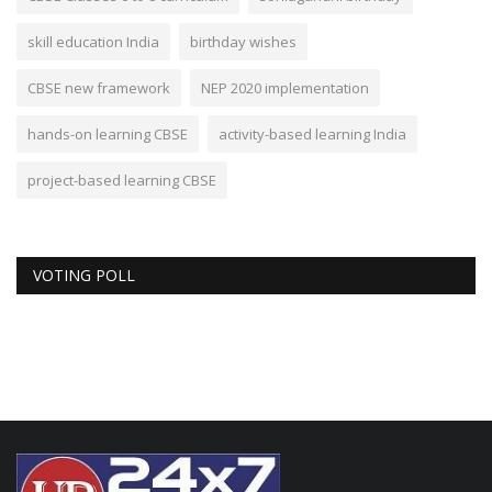
skill education India
birthday wishes
CBSE new framework
NEP 2020 implementation
hands-on learning CBSE
activity-based learning India
project-based learning CBSE
VOTING POLL