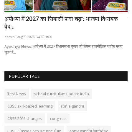
..
अयोध्या में 2027 का सियासी पारा चढ़ा: भाजपा विधायक
न 
वेद...
ad
admin
Aug 8, 2026
0
0
...
आप 
Ayodhya News: अयोध्या में 2027 विधानसभा चुनाव को लेकर राजनीतिक माहौल गरमा
चुका है...
POPULAR TAGS
Test News
school curriculum update India
CBSE skill-based learning
sonia gandhi
CBSE 2025 changes
congress
CBSE Classes 6 to 8 curriculum
soniagandhi birthday