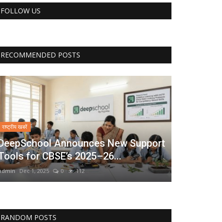
FOLLOW US
RECOMMENDED POSTS
राष्ट्रीय खबरें
DeepSchool Announces New Support
Tools for CBSE’s 2025–26...
admin
Dec 1, 2025
0
112
RANDOM POSTS