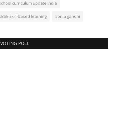
school curriculum update India
CBSE skill-based learning
sonia gandhi
VOTING POLL