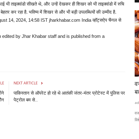
ई भी ताइक्वांडो सीखते थे, और उन्हें देखकर ही शिखर को भी ताइक्वांडो में रुचि
ेहतर कर रहा है. भविष्य में शिखर से और भी बड़ी उपलब्धियों की उम्मीद है.
राष्ट्रीय खबरें
14, 2024, 14:58 IST jharkhabar.com India व्हॉट्सऐप चैनल से
n edited by Jhar Khabar staff and is published from a
मेदारी
गोंडा के संजय मौर्य ने ITI के बाद नौकरी न मिलने पर
व
CLE
NEXT ARTICLE
भिंडी...
ब
ीने
पाकिस्तान से ऑपरेट हो रहे थे आतंकी जंतर-मंतर प्रोटेस्ट में पुलिस पर
कौन
पेट्रोल बम से...
admin
Aug 7, 2026
0
0
ad
रेन सैमी
आईटीआई डिप्लोमा के बाद संजय नौकरी के लिए प्रयास किए, लेकिन कुछ कारण
वज
बस उनको नौकरी...
विश