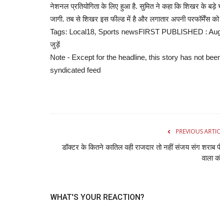
नेशनल प्रतियोगिता के लिए हुआ है. सुमित ने कहा कि शिखर के बड़े भा
जागी. तब से शिखर इस फील्ड में है और लगातार अपनी परफॉर्मेंस को ब
क्रिकेट
Tags: Local18, Sports newsFIRST PUBLISHED : August 
जुड़ें
Note - Except for the headline, this story has not bee
syndicated feed
CPL 2022: डैरेन सैमी को मिली बड़ी जिम्
PREVIOUS ARTI
कैरेबियन प्रीमियर...
डॉक्‍टर के कितने कातिल वही राजदार तो नहीं संजय संग शराब प
वाला 
admin
Jun 18, 2022
0
557
Caribbean Premier League: 38 वर्षीय पूर्व ऑलराउंडर डै
कैरेबियन प्रीमियर...
WHAT'S YOUR REACTION?