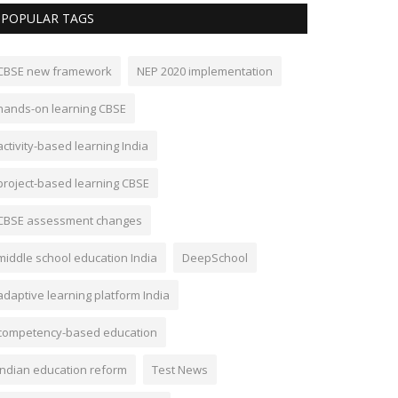
POPULAR TAGS
CBSE new framework
NEP 2020 implementation
hands-on learning CBSE
activity-based learning India
project-based learning CBSE
CBSE assessment changes
middle school education India
DeepSchool
adaptive learning platform India
competency-based education
Indian education reform
Test News