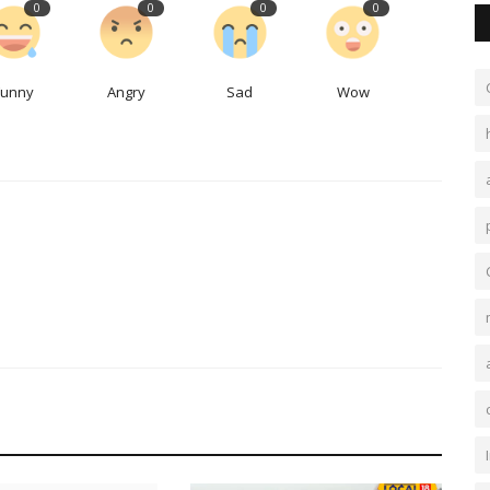
0
0
0
0
Funny
Angry
Sad
Wow