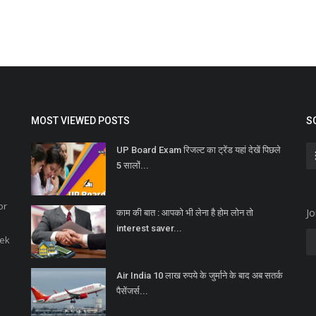
MOST VIEWED POSTS
S
UP Board Exam रिजल्ट का ट्रेंड यहां देखें पिछले
5 सालों...
or
Jo
काम की बात : आपको भी लेना है होम लोन तो
interest saver...
eek
Air India 10 लाख रुपये के जुर्माने के बाद अब सतर्क
पैसेंजर्स...