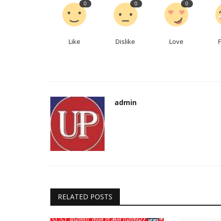
0
0
0
Like
Dislike
Love
admin
RELATED POSTS