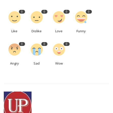
0
0
0
0
Like
Dislike
Love
Funny
0
0
0
Angry
Sad
Wow