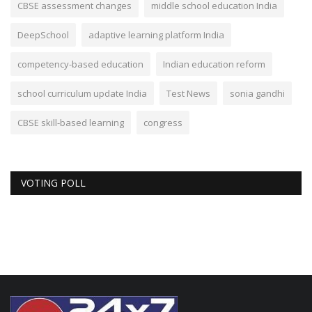
CBSE assessment changes
middle school education India
DeepSchool
adaptive learning platform India
competency-based education
Indian education reform
school curriculum update India
Test News
sonia gandhi
CBSE skill-based learning
congress
VOTING POLL