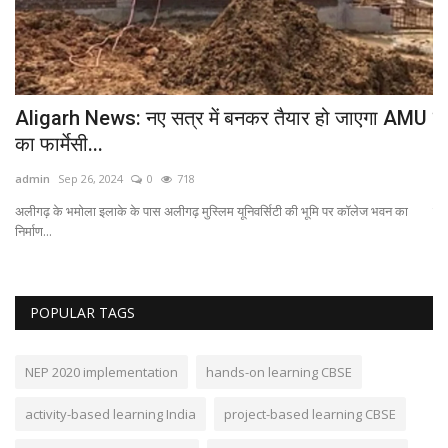
Aligarh News: नए सत्र में बनकर तैयार हो जाएगा AMU
गा
का फार्मेसी...
ऑ
admin
Sep 26, 2024
0
718
ad
अलीगढ़ के भमोला इलाके के पास अलीगढ़ मुस्लिम यूनिवर्सिटी की भूमि पर कॉलेज भवन का
गाज
निर्माण...
POPULAR TAGS
NEP 2020 implementation
hands-on learning CBSE
activity-based learning India
project-based learning CBSE