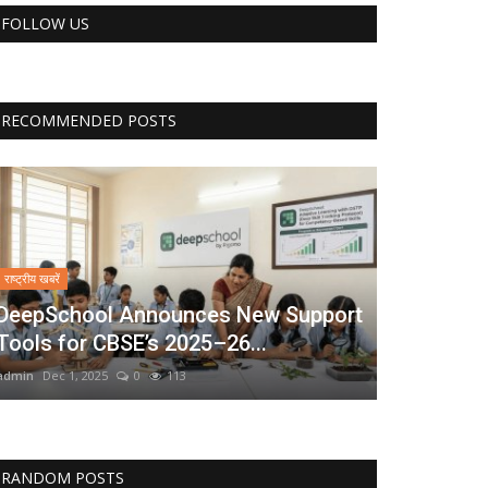
FOLLOW US
RECOMMENDED POSTS
राष्ट्रीय खबरें
DeepSchool Announces New Support
Tools for CBSE’s 2025–26...
admin
Dec 1, 2025
0
113
RANDOM POSTS