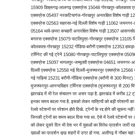
15909 डिब्रूगढ़-लालगढ़ एक्सप्रेस 15048 गोरखपुर-कोलकाता ए
एक्सप्रेस 05497 नरकटियागंज-गोरखपुर अनारक्षित विशेष गाड़ी 12
उत्तर प्रदेश
एक्सप्रेस 02563 सहरसा-नई दिल्ली विशेष गाड़ी 11062 जयनगर-ल
05164 थावे-छपरा कचहरी अनारक्षित विशेष गाड़ी 13507 आसनसोल-
बनारस एक्सप्रेस 15079 पाटलिपुत्र-गोरखपुर एक्सप्रेस 13105 स
कोलकाता-गोरखपुर 15232 गोंडिया-बरौनी एक्सप्रेस 12353 हावड़ा-
टर्मिनेट की गई ट्रेनें 15080 गोरखपुर-पाटलिपुत्र एक्सप्रेस 
एक्सप्रेस 15097 भागलपुर-जम्मूतवी एक्सप्रेस 04651 जयनगर-अ
दिल्ली एक्सप्रेस 12558 नई दिल्ली-मुजफ्फरपुर एक्सप्रेस 12566 न
गई गाड़ियां 15231 बरौनी-गोंडिया एक्सप्रेस (बरौनी से 300 मिनट)
यूपी के इस जिले में तैयार होता है महिलाओं
मुजफ्फरपुर-आनन्दविहार टर्मिनस एक्सप्रेस (मुजफ्फरपुर से 200 मिनट
का ताज...
झारखंड में भी रेल संचालन पर असर पड़ा है. झारखंड में करीब 12 ट्र
admin
Sep 26, 2024
0
790
इनका समय बदला गया है. इसको लेकर यात्रियों को बड़ी परेशानी का साम
रेलवे स्टेशनों पर परेशान होते दिखे. ट्रेनों के रद्द होने की सूचना नहीं 
Ballia famous for Bindi: बलिया जनपद का एक प्रमुख उद्य
सरकार ने सराहा और...
जिनकी ट्रेनों का समय बदल दिया गया था. ऐसे में रेलवे स्टेशनों पर
को लेकर दूसरे दिन भी देश भर में युवाओं का विरोध प्रदर्शन जारी रह
युवाओं का प्रदर्शन कुछ शहरों में उग्र हो गया. अलीगढ़ में नौबत यहा