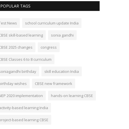
POPULAR TAGS
Test News
school curriculum update India
CBSE skill-based learning
sonia gandhi
CBSE 2025 changes
congress
CBSE Classes 6 to 8 curriculum
soniagandhi birthday
skill education India
birthday wishes
CBSE new framework
NEP 2020 implementation
hands-on learning CBSE
activity-based learning India
project-based learning CBSE