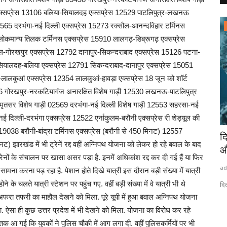
क्सप्रेस 13106 बलिया-सियालदह एक्सप्रेस 12529 पाटलिपुत्र-लखनऊ
565 दरभंगा-नई दिल्ली एक्सप्रेस 15273 रक्सौल-आनन्दविहार टर्मिनस
राष्ट्रीय खबरें
ोकमान्य तिलक टर्मिनस एक्सप्रेस 15910 लालगढ़-डिब्रूगढ़ एक्सप्रेस
गोरखपुर एक्सप्रेस 12792 दानापुर-सिकन्दराबाद एक्सप्रेस 15126 पटना-
ियालदह-बलिया एक्सप्रेस 12791 सिकन्दराबाद-दानापुर एक्सप्रेस 15051
लालकुआं एक्सप्रेस 12354 लालकुआं-हावड़ा एक्सप्रेस 18 जून को शॉर्ट
05096 गोरखपुर-नरकटियागंज अनारक्षित विशेष गाड़ी 12530 लखनऊ-पाटलिपुत्र
मृतसर विशेष गाड़ी 02569 दरभंगा-नई दिल्ली विशेष गाड़ी 12553 सहरसा-नई
ई दिल्ली-दरभंगा एक्सप्रेस 12522 एर्नाकुलम-बरौनी एक्सप्रेस री शेड्यूल की
 19038 बरौनी-बांद्रा टर्मिनस एक्सप्रेस (बरौनी से 450 मिनट) 12557
 के माथे
Sikar News: पक्षियों का घर ही नहीं किसानों की
दि
) झारखंड में भी ट्रेनें रद्द वहीं अग्निपथ योजना को लेकर हो रहे बवाल के बाद
लाइफलाइन...
औ
ेनों के संचालन पर खासा असर पड़ा है. इनमें अधिकांश रद्द कर दी गई हैं या फिर
admin
Aug 7, 2026
0
0
ad
ना करना पड़ रहा है. पेशान होते दिखे यात्री इस दौरान बड़ी संख्या में यात्री
होने के चलते यात्री स्टेशन पर पहुंच गए. वहीं बड़ी संख्या में वे यात्री भी थे
ोग, जिसे
Sikar Rawasas Wetland : सीकर का रैवासा वेटलैंड पक्षियों के साथ
दि‍
किसानों और पशुपालकों...
 अफरा तफरी का माहौल देखने को मिला. पूरे यूपी में हुआ बवाल अग्निपथ योजना
ा. ऐसा ही कुछ उत्तर प्रदेश में भी देखने को मिला. योजना का विरोध कर रहे
ं तक आ गई कि युवकों ने पुलिस चौकी में आग लगा दी. वहीं पुलिसकर्मियों पर भी