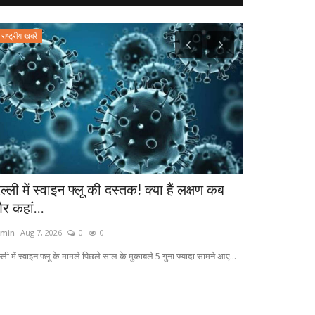
राष्ट्रीय खबरें
उत्तर प्रदेश
ल्ली में स्वाइन फ्लू की दस्तक! क्या हैं लक्षण कब
बिजनेस शुरू क
र कहां...
सब्सिडी पर मि
min
Aug 7, 2026
0
0
admin
Sep 26, 20
ल्‍ली में स्‍वाइन फ्लू के मामले प‍िछले साल के मुकाबले 5 गुना ज्यादा सामने आए...
Mukhyamantri Yuva
उपायुक्त रामेंद्र कुमार.