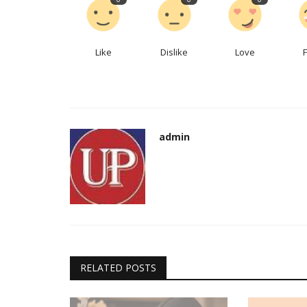
क्रिकेट
Like
Dislike
Love
admin
CPL 2022: डैरेन सैमी को मिली बड़ी जिम्
कैरेबियन प्रीमियर...
admin
Jun 18, 2022
0
556
Caribbean Premier League: 38 वर्षीय पूर्व ऑलराउंडर डै
कैरेबियन प्रीमियर...
RELATED POSTS