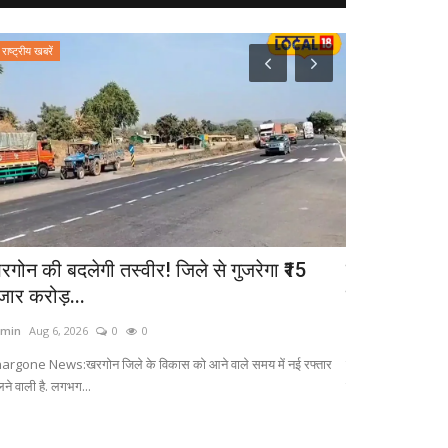
राष्ट्रीय खबरें
उत्तर प्रदेश
रगोन की बदलेगी तस्वीर! जिले से गुजरेगा ₹15
मथुरा में यहां
जार करोड़...
का भोग...
min
Aug 6, 2026
0
0
admin
Sep 26, 20
argone News:खरगोन जिले के विकास को आने वाले समय में नई रफ्तार
लोकल-18 से बातचीत कर
लने वाली है. लगभग...
गांव का...