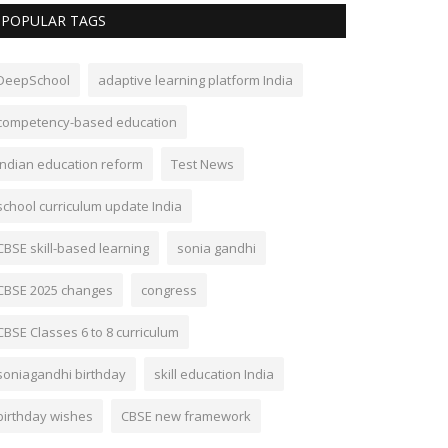
POPULAR TAGS
DeepSchool
adaptive learning platform India
competency-based education
Indian education reform
Test News
school curriculum update India
CBSE skill-based learning
sonia gandhi
CBSE 2025 changes
congress
CBSE Classes 6 to 8 curriculum
soniagandhi birthday
skill education India
birthday wishes
CBSE new framework