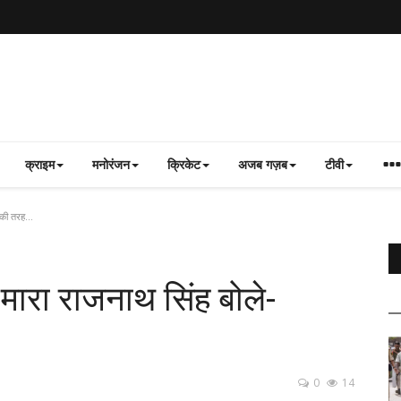
क्राइम
मनोरंजन
क्रिकेट
अजब गज़ब
टीवी
जी की तरह…
हें मारा राजनाथ सिंह बोले-
0
14