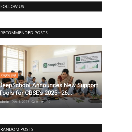
FOLLOW US
RECOMMENDED POSTS
राष्ट्रीय खबरें
DeepSchool Announces New Support
Tools for CBSE’s 2025–26...
admin
Dec 1, 2025
0
110
RANDOM POSTS