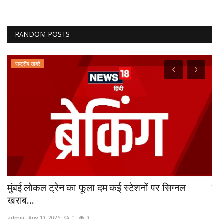
RANDOM POSTS
राष्ट्रीय खबरें
मुंबई लोकल ट्रेन का फूला दम कई स्‍टेशनों पर सिग्‍नल
यह
खराब...
ad
admin
Aug 10, 2026
0
0