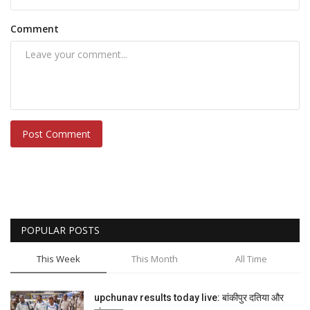
Comment
Post Comment
POPULAR POSTS
This Week
This Month
All Time
upchunav results today live: बांकीपुर दतिया और