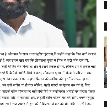
‍िया है. लोकमत के साथ एक्‍सक्‍लूसिव इंटरव्‍यू में उन्‍होंने कहा क‍ि ज‍िन बागी नेताओं
हो गई है. जब उनसे पूछा गया कि लोकसभा चुनाव में विपक्ष ने बड़ी जीत दर्ज की.
एक फर्जी नैरेटिव सेट क‍िया था और वे इसमें सफल हो गए. लेकिन अब वे सफल नहीं
ैं क‍ि पैसे नहीं हैं. शिंदे ने कहा, लोकसभा चुनाव में विपक्ष ने संविधान बदल
 माइक्रो लेवल तक ले गए. दहशत फैलाने की कोश‍िश की. इसमें वे सफल हो गए.
. अब फ्री स्‍कीम को ही देख लीजिए. पहले गारंटी का ऐलान कर देते हैं. फ‍िर
ै. लड़की बहिन योजना बंद नहीं होगी शिंदे ने महाव‍िकास अघाड़ी पर करारा प्रहार
हीं रखते. कोई भी सरकार आए, लड़की बहिन योजना बंद नहीं होगी. मनसे प्रमुख
हा, हमने राज ठाकरे से इस बारे में विस्‍तार से बात की थी, लेकिन उन्‍होंने अपना