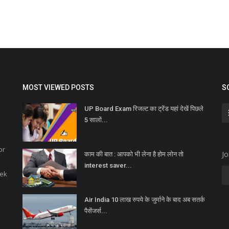
MOST VIEWED POSTS
S
UP Board Exam रिजल्ट का ट्रेंड यहां देखें पिछले
5 सालों...
or
Jo
काम की बात : आपको भी लेना है होम लोन तो
interest saver...
eek
Air India 10 लाख रुपये के जुर्माने के बाद अब सतर्क
पैसेंजर्स...