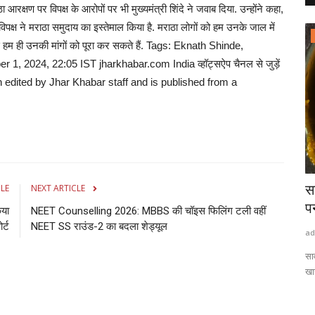
क्षण पर विपक्ष के आरोपों पर भी मुख्‍यमंत्री शिंदे ने जवाब द‍िया. उन्‍होंने कहा,
िपक्ष ने मराठा समुदाय का इस्तेमाल किया है. मराठा लोगों को हम उनके जाल में
राष्ट्रीय खबरें
 सिर्फ हम ही उनकी मांगों को पूरा कर सकते हैं. Tags: Eknath Shinde,
024, 22:05 IST jharkhabar.com India व्हॉट्सऐप चैनल से जुड़ें
n edited by Jhar Khabar staff and is published from a
या भोजन पर
वजन घटाना है तो रोज खाएं इतने बादाम डॉक्टर ने
सा
CLE
NEXT ARTICLE
बताया सही...
प
िया
NEET Counselling 2026: MBBS की चॉइस फिलिंग टली वहीं
ोर्ट
NEET SS राउंड-2 का बदला शेड्यूल
admin
Aug 7, 2026
0
0
ad
ने वाले
वजन कम करने की कोशिश कर रहे हैं तो बादाम को डाइट का हिस्सा बना सकते हैं.
साव
विशेषज्ञ...
खा