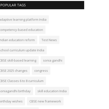
POPULAR TAGS
adaptive learning platform India
competency-based education
Indian education reform
Test News
school curriculum update India
CBSE skill-based learning
sonia gandhi
CBSE 2025 changes
congress
CBSE Classes 6 to 8 curriculum
soniagandhi birthday
skill education India
birthday wishes
CBSE new framework