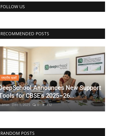
FOLLOW US
RECOMMENDED POSTS
राष्ट्रीय खबरें
DeepSchool Announces New Support
Tools for CBSE’s 2025–26...
admin
Dec 1, 2025
0
112
RANDOM POSTS