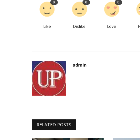
0
0
0
Like
Dislike
Love
admin
RELATED POSTS