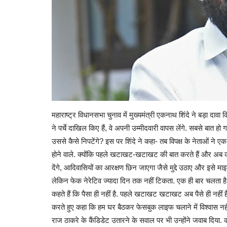
महाराष्‍ट्र व‍िधानसभा चुनाव में मुख्‍यमंत्री एकनाथ शिंदे ने बड़ा दावा क
ने पर्चे दाख‍िल क‍िए हैं, वे अपनी उम्‍मीदवारी वापस लेंगे. सबसे बात 
उससे कैसे निपटेंगे? इस पर शिंदे ने कहा- तब विपक्ष के नेताओं ने 
होने वाले. क्‍योंक‍ि पहले खटाखट-खटाखट की बात करते हैं और अब कहते ह
देंगे, आद‍िवास‍ियों का आरक्षण छिन जाएगा जैसे मुद्दे उठाए और इसे
लेकिन फेक नेरेट‍िव ज्‍यादा द‍िन तक नहीं टिकता. एक ही बार चलता है
कहते हैं क‍ि पैसा ही नहीं है. पहले खटाखट खटाखट अब पैसे ही नहीं ह
करते हुए कहा क‍ि हम घर बैठकर फेसबुक लाइफ चलाने में विश्वास न
राज ठाकरे के कैंड‍िडेट उतारने के सवाल पर भी उन्‍होंने जवाब द‍िया. क