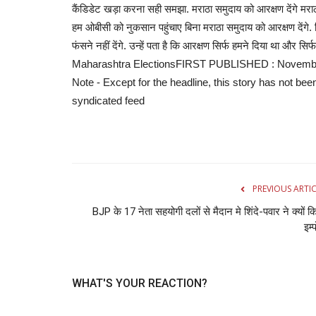
कैंड‍िडेट खड़ा करना सही समझा. मराठा समुदाय को आरक्षण देंगे मराठा आर
हम ओबीसी को नुकसान पहुंचाए बिना मराठा समुदाय को आरक्षण देंगे. व
क्राइम
फंसने नहीं देंगे. उन्‍हें पता है क‍ि आरक्षण सिर्फ हमने द‍िया था और
Maharashtra ElectionsFIRST PUBLISHED : November 1, 2
Note - Except for the headline, this story has not bee
syndicated feed
नोएडा में सुरक्षा गार्ड की पीट-पीटकर हत्
PREVIOUS ARTI
हुआ...
BJP के 17 नेता सहयोगी दलों से मैदान मे शिंदे-पवार ने क्यों क
इम्प
admin
Jun 18, 2022
0
666
Noida Crime: पुलिस के मुताबिक, ऋषिकांत द्विवेदी पड़ोस में रह
किराएदार गुड्डू...
WHAT'S YOUR REACTION?