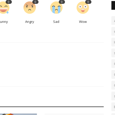
0
0
0
0
Funny
Angry
Sad
Wow