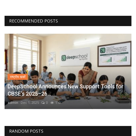
RECOMMENDED POSTS
राष्ट्रीय खबरें
DeepSchool Announces New Support Tools for
CBSE’s 2025–26...
admin
Dec 1, 2025
0
110
RANDOM POSTS