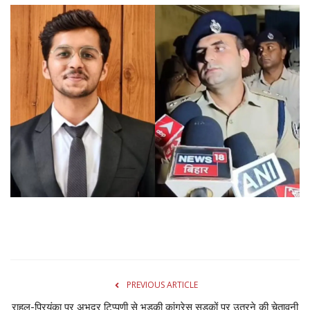
Gallery
क्रिकेट
अजब गज़ब
टीवी
करियर
PREVIOUS ARTICLE
राहुल-प्रियंका पर अभद्र टिप्पणी से भड़की कांग्रेस सड़कों पर उतरने की चेतावनी