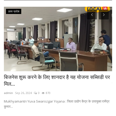
उत्तर प्रदेश
..
बिजनेस शुरू करने के लिए शानदार है यह योजना सब्सिडी पर
A
मिल...
का
admin
Sep 26, 2024
0
870
ad
िक
Mukhyamantri Yuva Swarozgar Yojana : जिला उद्योग केंद्र के उपायुक्त रामेंद्र
अल
कुमार...
निर्