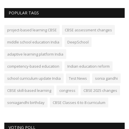
POPULAR TAGS
project-based learning CBSE
CBSE assessment changes
middle school education India
DeepSchool
adaptive learning platform India
competency-based education
Indian education reform
school curriculum update India
Test News
sonia gandhi
CBSE skill-based learning
congress
CBSE 2025 changes
soniagandhi birthday
CBSE Classes 6 to 8 curriculum
VOTING POLL