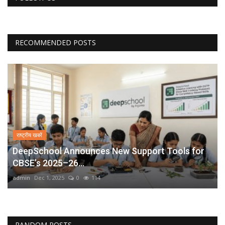
RECOMMENDED POSTS
राष्ट्रीय खबरें
DeepSchool Announces New Support Tools for
CBSE’s 2025–26...
admin
Dec 1, 2025
0
114
RANDOM POSTS