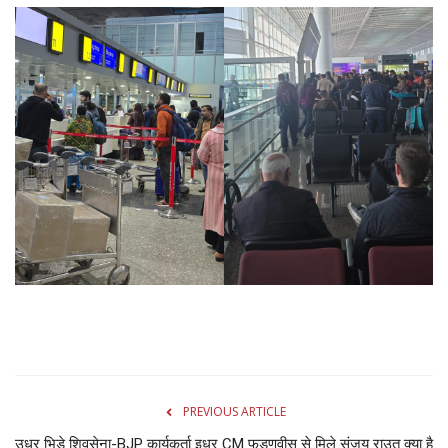
Gallery
क्रिकेट
अजब गज़ब
टीवी
करियर
PREVIOUS ARTICLE
उधर भिड़े शिवसेना-BJP कार्यकर्ता इधर CM फडणवीस से मिले संजय राउत क्या है