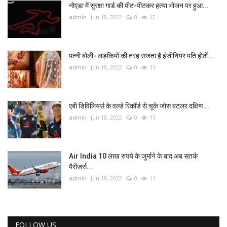
नोएडा में सुरक्षा गार्ड की पीट-पीटकर हत्या भोजन पर हुआ...
admin
Jun 18, 2022
0
12
पत्नी बोली- लड़कियों की तरह सजता है इंजीनियर पति होठों...
admin
Jun 18, 2022
0
11
एबी डिविलियर्स के वर्ल्ड रिकॉर्ड से चूके जोस बटलर दक्षिण...
admin
Jun 18, 2022
0
11
Air India 10 लाख रुपये के जुर्माने के बाद अब सतर्क
पैसेंजर्स...
admin
Jun 18, 2022
0
11
FOLLOW US