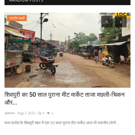
राष्ट्रीय खबरें
शिवपुरी का 50 साल पुराना मीट मार्केट ताजा मछली-चिकन
ड
और...
क
admin
Aug 7, 2026
0
2
ad
..
मध्य प्रदेश के शिवपुरी शहर में एक 50 साल पुराना मीट मार्केट आज भी स्थानीय लोगों...
In