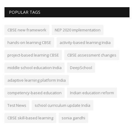
POPULAR TAGS
CBSE new framework
NEP 2020 implementation
hands-on learning CBSE
activity-based learning India
project-based learning CBSE
CBSE assessment changes
middle school education India
DeepSchool
adaptive learning platform India
competency-based education
Indian education reform
Test News
school curriculum update India
CBSE skill-based learning
sonia gandhi