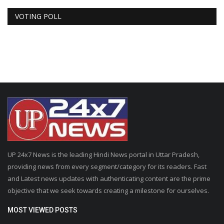
VOTING POLL
UP 24x7 News is the leading Hindi News portal in Uttar Pradesh,
providing news from every segment/category for its readers. Fast
and Latest news updates with authenticating content are the prime
objective that we seek towards creating a milestone for ourselves.
MOST VIEWED POSTS