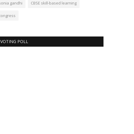
sonia gandhi
CBSE skill-based learning
congress
VOTING POLL