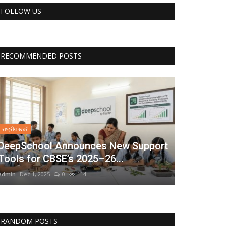
FOLLOW US
RECOMMENDED POSTS
राष्ट्रीय खबरें
DeepSchool Announces New Support
Tools for CBSE’s 2025–26...
admin
Dec 1, 2025
0
114
RANDOM POSTS