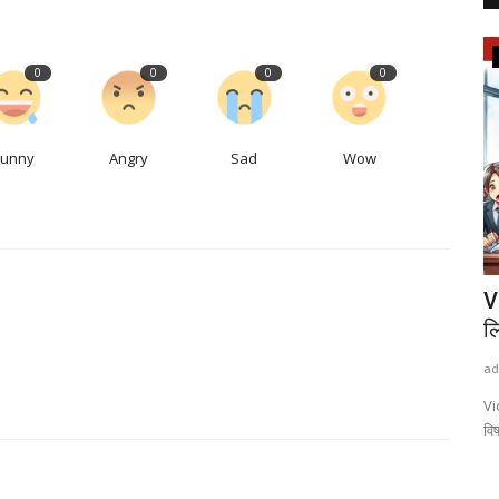
उत्तर प्रदेश
0
0
0
0
Funny
Angry
Sad
Wow
ा सोना
50 करोड़ की चोरी अखिलेश ने कुरेदा तो अमिताभ
V
ठाकुर ने ले...
ल
admin
Sep 26, 2024
0
791
ad
दिनों से जिस
Lucknow News: समाजवादी पार्टी के मुखिया अखिलेश यादव के एक सोशल
Vi
मीडिया पोस्ट से यूपी...
विष