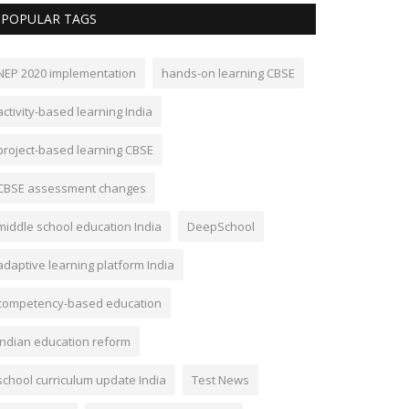
POPULAR TAGS
NEP 2020 implementation
hands-on learning CBSE
activity-based learning India
project-based learning CBSE
CBSE assessment changes
middle school education India
DeepSchool
adaptive learning platform India
competency-based education
Indian education reform
school curriculum update India
Test News