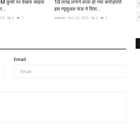
M कुर्सी पर देखना चाहता
10 लाख लगाने वाला हो गया करोड़पति
र...
इस म्‍यूचुअल फंड ने दिया...
025
0
7
admin
Nov 25, 2025
0
5
Email