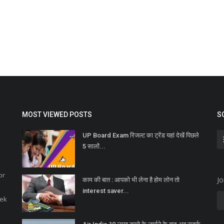
MOST VIEWED POSTS
S
UP Board Exam रिजल्ट का ट्रेंड यहां देखें पिछले
5 सालों...
or
Jo
काम की बात : आपको भी लेना है होम लोन तो
interest saver...
eek