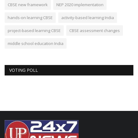
CBSE new framework
NEP 2020 implementation
hands-on learning CBSE
activity-based learning India
project-based learning CBSE
CBSE assessment changes
middle school education India
VOTING POLL