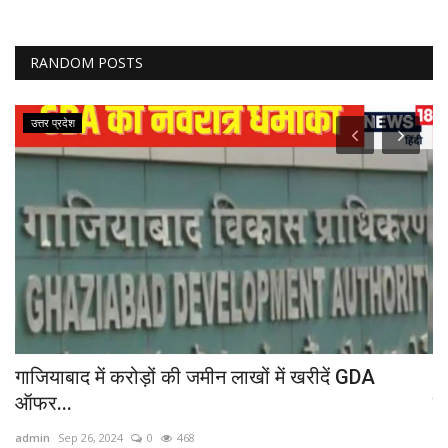
RANDOM POSTS
उत्तर प्रदेश
गाजियाबाद में करोड़ों की जमीन लाखों में खरीदें GDA
G
ऑफर...
वि
admin
Sep 26, 2024
0
468
ad