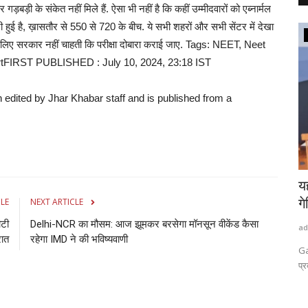
़बड़ी के संकेत नहीं मिले हैं. ऐसा भी नहीं है कि कहीं उम्मीदवारों को एब्नार्मल
़ोतरी हुई है, ख़ासतौर से 550 से 720 के बीच. ये सभी शहरों और सभी सेंटर में देखा
राष्ट्रीय खबरें
ल‍िए सरकार नहीं चाहती क‍ि परीक्षा दोबारा कराई जाए. Tags: NEET, Neet
FIRST PUBLISHED : July 10, 2024, 23:18 IST
n edited by Jhar Khabar staff and is published from a
 से लिपटे
धान की फसल में खरपतवार देखकर न हों परेशान
य
कृषि वैज्ञानिक...
गे
CLE
NEXT ARTICLE
ौटी
Delhi-NCR का मौसम: आज झूमकर बरसेगा मॉनसून वीकेंड कैसा
admin
Aug 6, 2026
0
0
ad
रात
रहेगा IMD ने की भविष्यवाणी
 अपने ट्विटर
लखीमपुर खीरी में अगस्त की बारिश और खेतों में नमी के कारण धान की फसल में
Ga
खरपतवार...
प्र