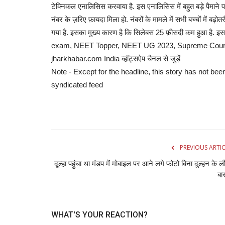
टेक्निकल एनालिसिस करवाया है. इस एनालिसिस में बहुत बड़े पैमाने पर गड
नंबर के ज़रिए फ़ायदा मिला हो. नंबरों के मामले में सभी बच्चों में बढ
अजब गज़ब
गया है. इसका मुख्य कारण है कि सिलेबस 25 फ़ीसदी कम हुआ है. इस
exam, NEET Topper, NEET UG 2023, Supreme Court
jharkhabar.com India व्हॉट्सऐप चैनल से जुड़ें
Note - Except for the headline, this story has not bee
syndicated feed
पुलिसकर्मी ने बंदर को खिलाया खाना शरीर
नजर आया...
PREVIOUS ARTI
दूल्‍हा पहुंचा था मंडप में मोबाइल पर आने लगे फोटो बिना दुल्‍हन के ल
admin
Jun 18, 2022
0
1022
बा
आईपीएस अधिकारी दीपांशु काबरा (Dipanshu Kabra) अक्सर
पर हैरान करने वाले...
WHAT'S YOUR REACTION?