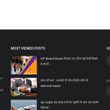
MOST VIEWED POSTS
S
UP Board Exam रिजल्ट का ट्रेंड यहां देखें पिछले
5 सालों...
or
Jo
काम की बात : आपको भी लेना है होम लोन तो
interest saver...
eek
Air India 10 लाख रुपये के जुर्माने के बाद अब सतर्क
पैसेंजर्स...