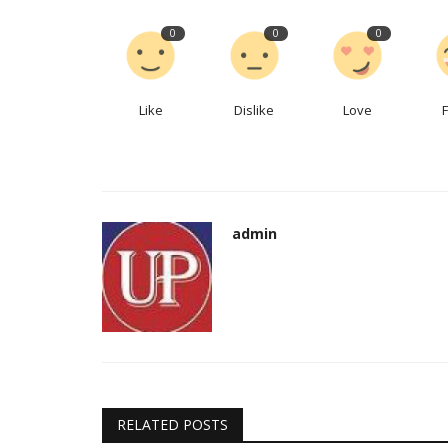
0
0
0
Like
Dislike
Love
admin
RELATED POSTS