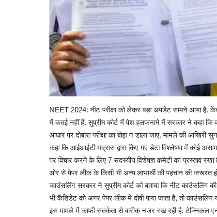
NEET 2024: नीट परीक्षा को लेकर बड़ा अपडेट सामने आया है. केंद्र सर
में कतई नहीं हैं. सुप्रीम कोर्ट में पेश हलफनामे में सरकार ने कहा क‍
आधार पर दोबारा परीक्षा का बोझ न डाला जाए. मामले की आख‍िरी सुनवा
कहा क‍ि आईआईटी मद्रास द्वारा किए गए डेटा विश्लेषण में कोई असामा
पर विचार करने के ल‍िए 7 सदस्यीय विशेषज्ञ कमेटी का प्रस्ताव रख
ओर से पेपर लीक के क‍िसी भी अन्‍य लाभार्थी की पहचान की जरूरत होगी
काउंसल‍िंंग सरकार ने सुप्रीम कोर्ट को बताया क‍ि नीट काउंसलिंग की 
भी कैंड‍िडेट को अगर पेपर लीक में दोषी पाया जाता है, तो काउंसल‍िं
इस मामले में काफी सतर्कता से बारीक नजर रख रही है. टेक्निकल एनाल