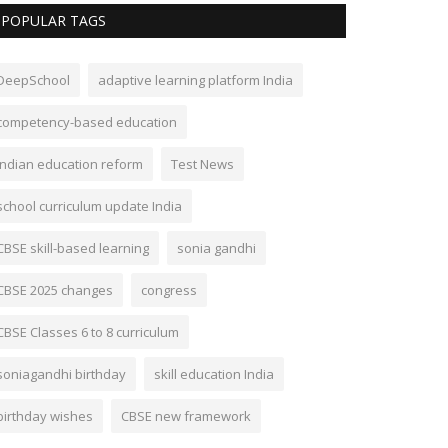
POPULAR TAGS
DeepSchool
adaptive learning platform India
competency-based education
Indian education reform
Test News
school curriculum update India
CBSE skill-based learning
sonia gandhi
CBSE 2025 changes
congress
CBSE Classes 6 to 8 curriculum
soniagandhi birthday
skill education India
birthday wishes
CBSE new framework