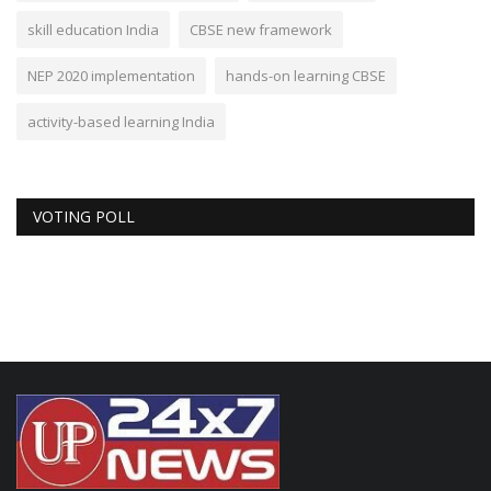
skill education India
CBSE new framework
NEP 2020 implementation
hands-on learning CBSE
activity-based learning India
VOTING POLL