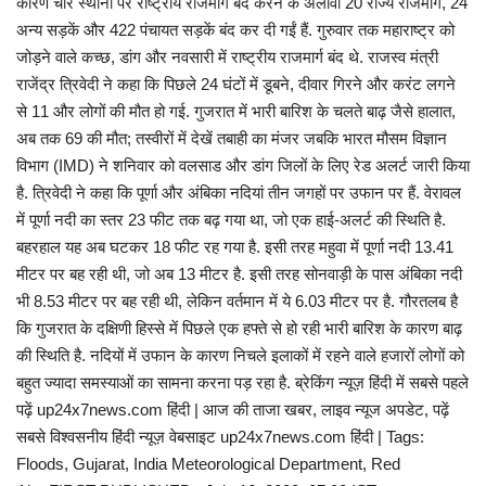
कारण चार स्थानों पर राष्ट्रीय राजमार्ग बंद करने के अलावा 20 राज्य राजमार्ग, 24
अन्य सड़कें और 422 पंचायत सड़कें बंद कर दी गईं हैं. गुरुवार तक महाराष्ट्र को
जोड़ने वाले कच्छ, डांग और नवसारी में राष्ट्रीय राजमार्ग बंद थे. राजस्व मंत्री
राजेंद्र त्रिवेदी ने कहा कि पिछले 24 घंटों में डूबने, दीवार गिरने और करंट लगने
से 11 और लोगों की मौत हो गई. गुजरात में भारी बारिश के चलते बाढ़ जैसे हालात,
अब तक 69 की मौत; तस्वीरों में देखें तबाही का मंजर जबकि भारत मौसम विज्ञान
विभाग (IMD) ने शनिवार को वलसाड और डांग जिलों के लिए रेड अलर्ट जारी किया
है. त्रिवेदी ने कहा कि पूर्णा और अंबिका नदियां तीन जगहों पर उफान पर हैं. वेरावल
में पूर्णा नदी का स्तर 23 फीट तक बढ़ गया था, जो एक हाई-अलर्ट की स्थिति है.
बहरहाल यह अब घटकर 18 फीट रह गया है. इसी तरह महुवा में पूर्णा नदी 13.41
मीटर पर बह रही थी, जो अब 13 मीटर है. इसी तरह सोनवाड़ी के पास अंबिका नदी
भी 8.53 मीटर पर बह रही थी, लेकिन वर्तमान में ये 6.03 मीटर पर है. गौरतलब है
कि गुजरात के दक्षिणी हिस्से में पिछले एक हफ्ते से हो रही भारी बारिश के कारण बाढ़
की स्थिति है. नदियों में उफान के कारण निचले इलाकों में रहने वाले हजारों लोगों को
बहुत ज्यादा समस्याओं का सामना करना पड़ रहा है. ब्रेकिंग न्यूज़ हिंदी में सबसे पहले
पढ़ें up24x7news.com हिंदी | आज की ताजा खबर, लाइव न्यूज अपडेट, पढ़ें
सबसे विश्वसनीय हिंदी न्यूज़ वेबसाइट up24x7news.com हिंदी | Tags:
Floods, Gujarat, India Meteorological Department, Red