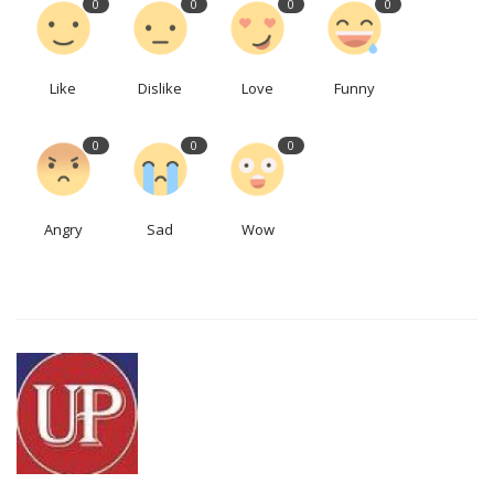
0
0
0
0
Like
Dislike
Love
Funny
0
0
0
Angry
Sad
Wow