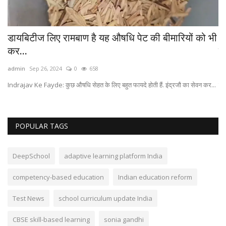
डायबिटीज लिए रामबाण है यह औषधि पेट की बीमारियों को भी
Ai
कर...
पै
admin
Sep 26, 2024
0
658
ad
Indrajav Ke Fayde: कुछ औषधि सेहत के लिए बहुत फायदे होती हैं. इंद्रजौ का सेवन कर...
पिछ
POPULAR TAGS
DeepSchool
adaptive learning platform India
competency-based education
Indian education reform
Test News
school curriculum update India
CBSE skill-based learning
sonia gandhi