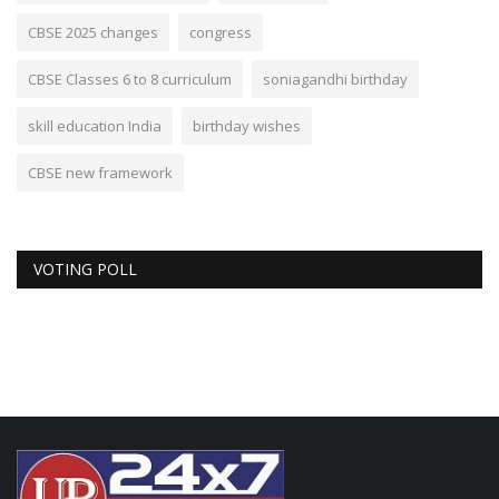
CBSE 2025 changes
congress
CBSE Classes 6 to 8 curriculum
soniagandhi birthday
skill education India
birthday wishes
CBSE new framework
VOTING POLL