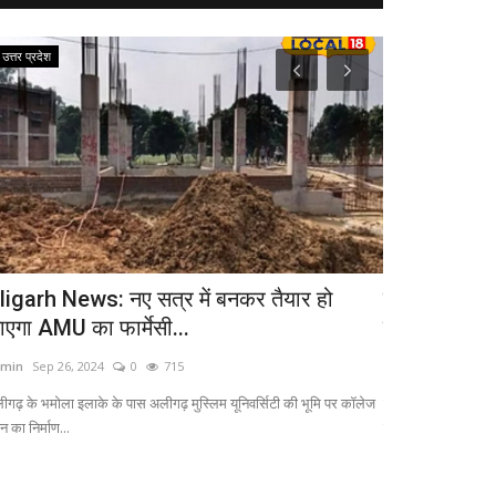
उत्तर प्रदेश
उत्तर प्रदेश
ligarh News: नए सत्र में बनकर तैयार हो
मथुरा में यहां
ाएगा AMU का फार्मेसी...
का भोग...
min
Sep 26, 2024
0
715
admin
Sep 26, 20
ीगढ़ के भमोला इलाके के पास अलीगढ़ मुस्लिम यूनिवर्सिटी की भूमि पर कॉलेज
लोकल-18 से बातचीत कर
 का निर्माण...
गांव का...