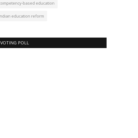
competency-based education
Indian education reform
VOTING POLL