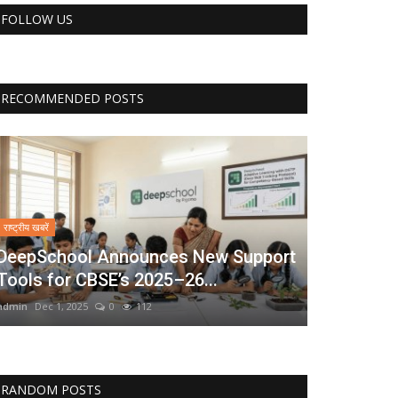
FOLLOW US
RECOMMENDED POSTS
राष्ट्रीय खबरें
DeepSchool Announces New Support
Tools for CBSE’s 2025–26...
admin
Dec 1, 2025
0
112
RANDOM POSTS