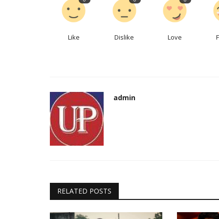
क्रिकेट
Like
Dislike
Love
admin
CPL 2022: डैरेन सैमी को मिली बड़ी जिम्
कैरेबियन प्रीमियर...
admin
Jun 18, 2022
0
557
Caribbean Premier League: 38 वर्षीय पूर्व ऑलराउंडर डै
कैरेबियन प्रीमियर...
RELATED POSTS