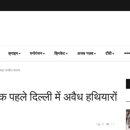
क्राइम
मनोरंजन
क्रिकेट
अजब गज़ब
टीवी
ा बड़ा ज़खीरा बरामद
 पहले दिल्ली में अवैध हथियारों
0
11