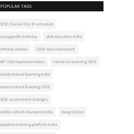
POPULAR TAGS
CBSE Classes 6 to 8 curriculum
soniagandhi birthday
skill education India
birthday wishes
CBSE new framework
NEP 2020 implementation
hands-on learning CBSE
activity-based learning India
project-based learning CBSE
CBSE assessment changes
middle school education India
DeepSchool
adaptive learning platform India