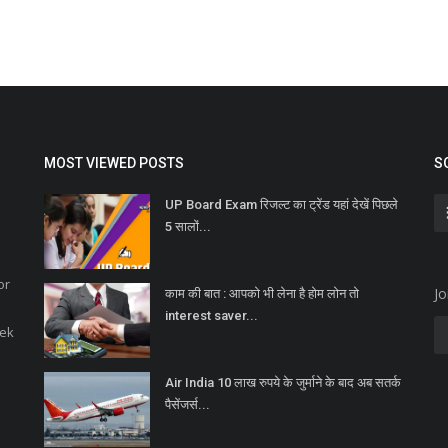
MOST VIEWED POSTS
S
UP Board Exam रिजल्ट का ट्रेंड यहां देखें पिछले
5 सालों...
or
Jo
काम की बात : आपको भी लेना है होम लोन तो
interest saver...
eek
Air India 10 लाख रुपये के जुर्माने के बाद अब सतर्क
पैसेंजर्स...