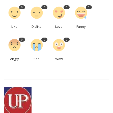
0
0
0
0
Like
Dislike
Love
Funny
0
0
0
Angry
Sad
Wow