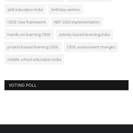
skill education India
birthday wishes
CBSE new framework
NEP 2020 implementation
hands-on learning CBSE
activity-based learning India
project-based learning CBSE
CBSE assessment changes
middle school education India
VOTING POLL