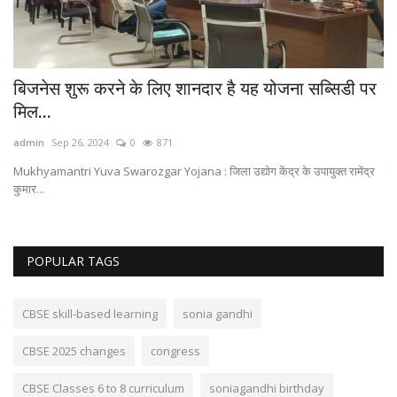
बिजनेस शुरू करने के लिए शानदार है यह योजना सब्सिडी पर
यह
मिल...
ad
admin
Sep 26, 2024
0
871
Ga
पहल
ं
Mukhyamantri Yuva Swarozgar Yojana : जिला उद्योग केंद्र के उपायुक्त रामेंद्र
कुमार...
POPULAR TAGS
CBSE skill-based learning
sonia gandhi
CBSE 2025 changes
congress
CBSE Classes 6 to 8 curriculum
soniagandhi birthday