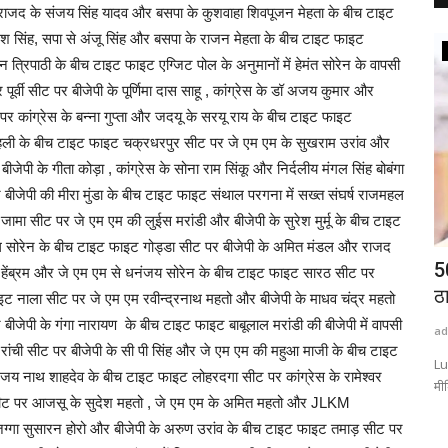
, राजद के संजय सिंह यादव और बसपा के कुशवाहा शिवपूजन मेहता के बीच टाइट
नरेश सिंह, सपा से अंजू सिंह और बसपा के राजन मेहता के बीच टाइट फाइट
राष्ट्रीय खबरें
त्रिपाठी के बीच टाइट फाइट एग्जिट पोल के अनुमानों में हेमंत सोरेन के वापसी
 पूर्वी सीट पर बीजेपी के पूर्णिमा दास साहू , कांग्रेस के डॉ अजय कुमार और
र कांग्रेस के बन्ना गुप्ता और जदयू के सरयू राय के बीच टाइट फाइट
महली के बीच टाइट फाइट चक्रधरपुर सीट पर जे एम एम के सुखराम उरांव और
पी के गीता कोड़ा , कांग्रेस के सोना राम सिंकू और निर्दलीय मंगल सिंह बोबंगा
जेपी की मीरा मुंडा के बीच टाइट फाइट संथाल परगना में सख्त संघर्ष राजमहल
ा सीट पर जे एम एम की लुईस मरांडी और बीजेपी के सुरेश मुर्मू के बीच टाइट
ल सोरेन के बीच टाइट फाइट गोड्डा सीट पर बीजेपी के अमित मंडल और राजद
ण योजना के
18 साल की उम्र हाथ में गीता और हंसते-हंसते
5
 हेंब्रम और जे एम एम से धनंजय सोरेन के बीच टाइट फाइट सारठ सीट पर
फांसी! मुजफ्फरपुर...
ठा
ाइट नाला सीट पर जे एम एम रवीन्द्रनाथ महतो और बीजेपी के माधव चंद्र महतो
ेपी के गंगा नारायण के बीच टाइट फाइट बाबूलाल मरांडी की बीजेपी में वापसी
admin
Aug 9, 2026
0
0
ad
ई रांची सीट पर बीजेपी के सी पी सिंह और जे एम एम की महुआ माजी के बीच टाइट
्र-छात्राओं का
11 August Shaheed Diwas: मुजफ्फरपुर में शहीद खुदीराम बोस की
Lu
य नाथ शाहदेव के बीच टाइट फाइट लोहरदगा सीट पर कांग्रेस के रामेश्वर
शहादत को आज भी याद किया...
मीड
सीट पर आजसू के सुदेश महतो , जे एम एम के अमित महतो और JLKM
ग्गा सुसारन होरो और बीजेपी के अरुण उरांव के बीच टाइट फाइट तमाड़ सीट पर