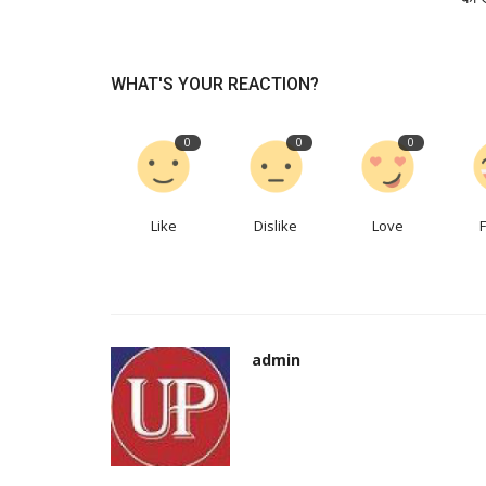
WHAT'S YOUR REACTION?
0
0
0
Like
Dislike
Love
admin