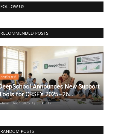
FOLLOW US
RECOMMENDED POSTS
राष्ट्रीय खबरें
DeepSchool Announces New Support
Tools for CBSE’s 2025–26...
admin
Dec 1, 2025
0
117
RANDOM POSTS