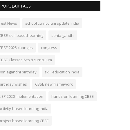
POPULAR TAGS
Test News
school curriculum update India
CBSE skill-based learning
sonia gandhi
CBSE 2025 changes
congress
CBSE Classes 6 to 8 curriculum
soniagandhi birthday
skill education India
birthday wishes
CBSE new framework
NEP 2020 implementation
hands-on learning CBSE
activity-based learning India
project-based learning CBSE