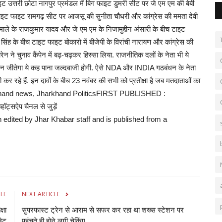
 उत्तरी छोटा नागपुर प्रमंडल में बिग फाइट डुमरी सीट पर जे एम एम की बेबी
इट फाइट रामगढ़ सीट पर आजसू की सुनीता चौधरी और कांग्रेस की ममता देवी
ाले के राजकुमार यादव और जे एम एम के निजामुद्दीन अंसारी के बीच टाइट
ी सिंह के बीच टाइट फाइट बोकारो में बीजेपी के विरांची नारायण और कांग्रेस की
ेन ने चुनाव कैंपेन में बढ़-चढ़कर हिस्सा लिया. राजनीतिक दलों के नेता भी ये
में कौन जीतेगा ये कह पाना जल्दबाजी होगी. ऐसे NDA और INDIA गठबंधन के नेता
कर रहे हैं. इन दावों के बीच 23 नवंबर की सभी को प्रतीक्षा है जब मतदाताओं का
harkhand news, Jharkhand PoliticsFIRST PUBLISHED :
्सऐप चैनल से जुड़ें
n edited by Jhar Khabar staff and is published from a
CLE
NEXT ARTICLE
्षा
सुपरफास्‍ट ट्रेन से आराम से सफर कर रहा था शख्‍स स्‍टेशन पर
डेट
पहुंचते ही होने लगी चेकिंग...