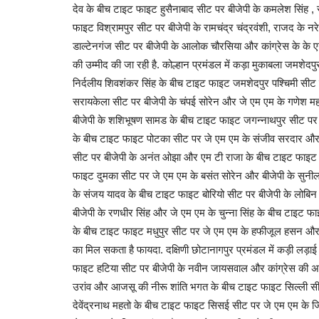
देव के बीच टाइट फाइट हुसैनाबाद सीट पर बीजेपी के कमलेश सिंह 
फाइट विश्रामपुर सीट पर बीजेपी के रामचंद्र चंद्रवंशी, राजद के 
करियर
डाल्टेनगंज सीट पर बीजेपी के आलोक चौरसिया और कांग्रेस के के एन 
की उम्मीद की जा रही है. कोल्हान प्रमंडल में कड़ा मुकाबला जमशेदपुर
निर्दलीय शिवशंकर सिंह के बीच टाइट फाइट जमशेदपुर पश्चिमी सीट प
सरायकेला सीट पर बीजेपी के चंपई सोरेन और जे एम एम के गणेश 
बीजेपी के शशिभूषण सामड के बीच टाइट फाइट जगन्नाथपुर सीट पर बीजे
के बीच टाइट फाइट पोटका सीट पर जे एम एम के संजीव सरदार और बी
सीट पर बीजेपी के अनंत ओझा और एम टी राजा के बीच टाइट फाइट जाम
फाइट दुमका सीट पर जे एम एम के बसंत सोरेन और बीजेपी के सुनी
लखनऊ विश्विद्यालय में छात्रवृत्ति कल्या
के संजय यादव के बीच टाइट फाइट बोरियो सीट पर बीजेपी के लोबिन
तहत 50...
बीजेपी के रणधीर सिंह और जे एम एम के चुन्ना सिंह के बीच टाइट फ
के बीच टाइट फाइट मधुपुर सीट पर जे एम एम के हफीजूल हसन और बीज
admin
Jun 18, 2022
0
390
का मिल सकता है फायदा. दक्षिणी छोटानागपुर प्रमंडल में कड़ी लड़ा
लखनऊ विश्वविद्यालय ने छात्र कल्याण छात्रवृत्ति के तहत 50 छात
फाइट हटिया सीट पर बीजेपी के नवीन जायसवाल और कांग्रेस की अज
चयन किया...
उरांव और आजसू की नीरू शांति भगत के बीच टाइट फाइट सिल्ली 
देवेंद्रनाथ महतो के बीच टाइट फाइट सिसई सीट पर जे एम एम के जि