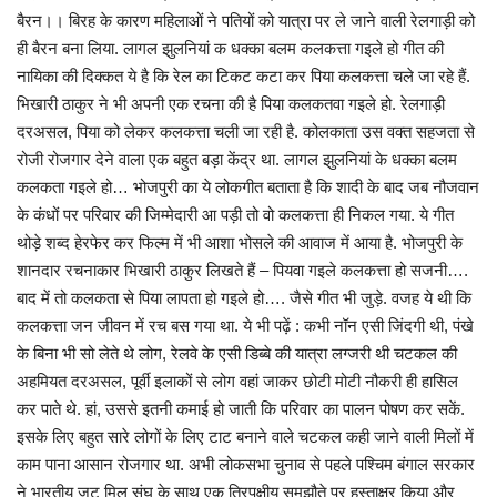
बैरन।। बिरह के कारण महिलाओं ने पतियों को यात्रा पर ले जाने वाली रेलगाड़ी को
ही बैरन बना लिया. लागल झुलनियां क धक्का बलम कलकत्ता गइले हो गीत की
नायिका की दिक्कत ये है कि रेल का टिकट कटा कर पिया कलकत्ता चले जा रहे हैं.
भिखारी ठाकुर ने भी अपनी एक रचना की है पिया कलकतवा गइले हो. रेलगाड़ी
दरअसल, पिया को लेकर कलकत्ता चली जा रही है. कोलकाता उस वक्त सहजता से
रोजी रोजगार देने वाला एक बहुत बड़ा केंद्र था. लागल झुलनियां के धक्का बलम
कलकता गइले हो… भोजपुरी का ये लोकगीत बताता है कि शादी के बाद जब नौजवान
के कंधों पर परिवार की जिम्मेदारी आ पड़ी तो वो कलकत्ता ही निकल गया. ये गीत
थोड़े शब्द हेरफेर कर फिल्म में भी आशा भोसले की आवाज में आया है. भोजपुरी के
शानदार रचनाकार भिखारी ठाकुर लिखते हैं – पियवा गइले कलकत्ता हो सजनी….
बाद में तो कलकता से पिया लापता हो गइले हो…. जैसे गीत भी जुड़े. वजह ये थी कि
कलकत्ता जन जीवन में रच बस गया था. ये भी पढ़ें : कभी नॉन एसी जिंदगी थी, पंखे
के बिना भी सो लेते थे लोग, रेलवे के एसी डिब्बे की यात्रा लग्जरी थी चटकल की
अहमियत दरअसल, पूर्वी इलाकों से लोग वहां जाकर छोटी मोटी नौकरी ही हासिल
कर पाते थे. हां, उससे इतनी कमाई हो जाती कि परिवार का पालन पोषण कर सकें.
इसके लिए बहुत सारे लोगों के लिए टाट बनाने वाले चटकल कही जाने वाली मिलों में
काम पाना आसान रोजगार था. अभी लोकसभा चुनाव से पहले पश्चिम बंगाल सरकार
ने भारतीय जूट मिल संघ के साथ एक त्रिपक्षीय समझौते पर हस्ताक्षर किया और