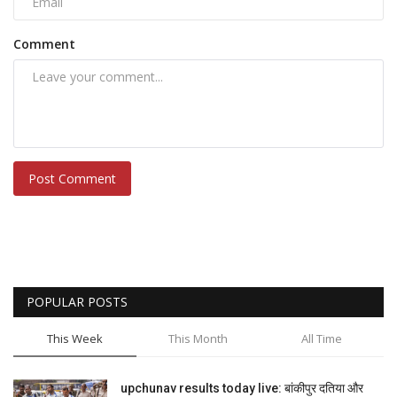
Comment
Post Comment
POPULAR POSTS
This Week
This Month
All Time
upchunav results today live: बांकीपुर दतिया और