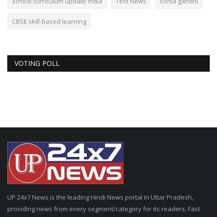
school curriculum update India
Test News
sonia gandhi
CBSE skill-based learning
VOTING POLL
UP 24x7 News is the leading Hindi News portal in Uttar Pradesh,
providing news from every segment/category for its readers. Fast