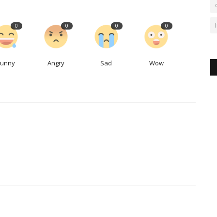
0
0
0
0
Funny
Angry
Sad
Wow