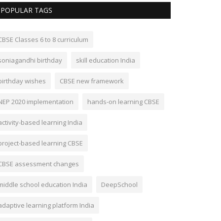
POPULAR TAGS
CBSE Classes 6 to 8 curriculum
soniagandhi birthday
skill education India
birthday wishes
CBSE new framework
NEP 2020 implementation
hands-on learning CBSE
activity-based learning India
project-based learning CBSE
CBSE assessment changes
middle school education India
DeepSchool
adaptive learning platform India