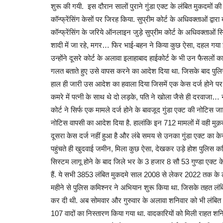
शुरू की गयी. इस दौरान सालों पुराने गुंडा एक्ट के लंबित मुकदमों क
कॉन्फ्रेंसिंग केसों पर जिरह किया. सुप्रीम कोर्ट के अधिवक्ताओं द्वार
अजब गज़ब
कॉन्फ्रेंसिंग के जरिये ऑनलाइन जुड़े सुप्रीम कोर्ट के अधिवक्ताओं स
शादी में जा रहे, मगर… फिर भाई-बहन ने किया कुछ ऐसा, दहल गया इला
उन्होंने दूसरे कोर्ट के अलावा इलाहाबाद हाईकोर्ट के भी उन फैसलों का
गलत बताते हुए उसे वापस करने का आदेश दिया था. जिसके बाद पुलिस
हाल ही जारी उस आदेश का हवाला दिया जिसमें एक केस दर्ज होने पर क
कमरे में पत्नी के साथ थे दो लड़के, पति ने खोला जैसे ही दरवाजा…
कोर्ट ने सिर्फ एक मामले दर्ज होने के बावजूद गुंडा एक्ट की नोटिस जा
नोटिस वापसी का आदेश दिया है. हालांकि इन 712 मामलों में वही मुक़दम
पुलिसकर्मी ने बंदर को खिलाया खाना शरीर
दूसरा केस दर्ज नहीं हुआ है और लंबे समय से उनका गुंडा एक्ट का 
नजर आया...
पहुंचते ही खुदवाई जमीन, मिला कुछ ऐसा, देखकर उड़े होश पुलिस कम
सिस्टम लागू होने के बाद जिले भर के 3 हजार 8 सौ 53 गुण्डा एक्ट क
admin
Jun 18, 2022
0
1026
हैं. ये सभी 3853 लंबित मुकदमे साल 2008 से लेकर 2022 तक के लंब
आईपीएस अधिकारी दीपांशु काबरा (Dipanshu Kabra) अक्सर
महीने से पुलिस कमिश्नर ने अभियान शुरू किया था. जिसके तहत लंबित 
पर हैरान करने वाले...
कर दी थी. अब सोमवार और गुरुवार के अलावा शनिवार को भी लंबित 
107 वादों का निस्तारण किया गया था. वादकारियों को मिली राहत शनि