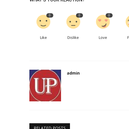
0
0
0
Like
Dislike
Love
admin
RELATED POSTS