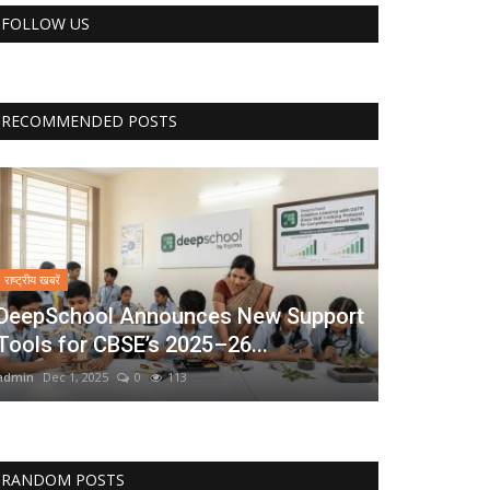
FOLLOW US
RECOMMENDED POSTS
राष्ट्रीय खबरें
DeepSchool Announces New Support
Tools for CBSE’s 2025–26...
admin
Dec 1, 2025
0
113
RANDOM POSTS