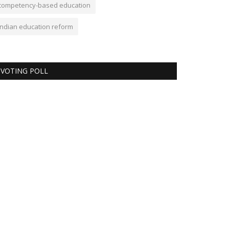
competency-based education
Indian education reform
VOTING POLL