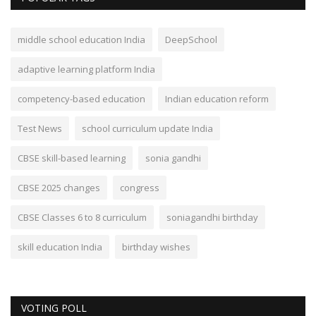
middle school education India
DeepSchool
adaptive learning platform India
competency-based education
Indian education reform
Test News
school curriculum update India
CBSE skill-based learning
sonia gandhi
CBSE 2025 changes
congress
CBSE Classes 6 to 8 curriculum
soniagandhi birthday
skill education India
birthday wishes
VOTING POLL