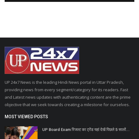
UP 24x7 News is the leading Hindi News portal in Uttar Pradesh,
providing news from every segment/category for its readers. Fast
and Latest news updates with authenticating content are the prime
objective that we seek towards creating a milestone for ourselves.
MOST VIEWED POSTS
UP Board Exam रिजल्ट का ट्रेंड यहां देखें पिछले 5 सालों...