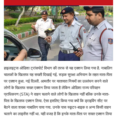
Gallery
क्रिकेट
अजब गज़ब
टीवी
करियर
हाइलाइट्स ओडिशा ट्रांसपोर्ट विभाग की तरफ से यह एक्‍शन लिया गया है. नाबालिग
चालकों के खिलाफ यह सख्‍ती दिखाई गई. सड़क सुरक्षा अभियान के तहत माता-पिता
पर एक्‍शन हुआ. नई दिल्‍ली. आमतौर पर यातायात नियमों का उल्‍लंघन करने वाले
लोगों के खिलाफ सख्‍त एक्‍शन लिया जाता है लेकिन ओडिशा राज्य परिवहन
प्राधिकरण (STA) ने वाहन चलाने वाले लोगों के खिलाफ नहीं बल्कि उनके माता-
पिता के खिलाफ एक्‍शन लिया. ऐसा इसलिए किया गया क्‍यों कि ड्राइविंग सीट पर
बैठने वाला शख्‍स नाबालिग पाया गया. उनके पास स्‍कूटर-बाइक व अन्‍य किसी वाहन
चलाने का लाइसेंस नहीं था. यही वजह है कि इनके माता-पिता पर सख्‍त एक्‍शन‍ लिया