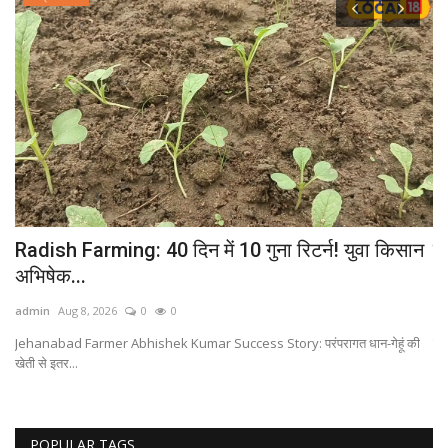
Radish Farming: 40 दिन में 10 गुना रिटर्न! युवा किसान
मथ
अभिषेक...
भो
admin
Aug 8, 2026
0
0
ad
Jehanabad Farmer Abhishek Kumar Success Story: परंपरागत धान-गेहूं की
लोक
खेती से इतर...
POPULAR TAGS