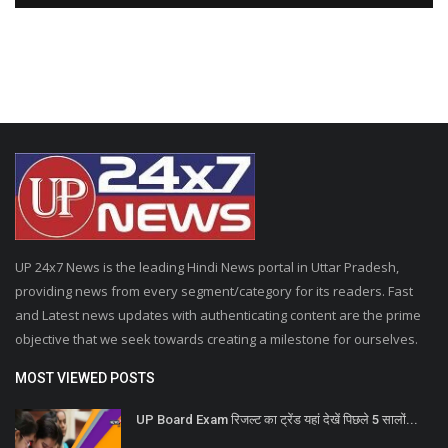
UP 24x7 News is the leading Hindi News portal in Uttar Pradesh,
providing news from every segment/category for its readers. Fast
and Latest news updates with authenticating content are the prime
objective that we seek towards creating a milestone for ourselves.
MOST VIEWED POSTS
UP Board Exam रिजल्ट का ट्रेंड यहां देखें पिछले 5 सालों...