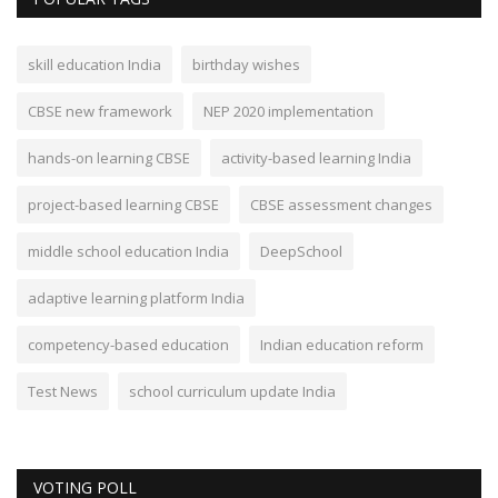
skill education India
birthday wishes
CBSE new framework
NEP 2020 implementation
hands-on learning CBSE
activity-based learning India
project-based learning CBSE
CBSE assessment changes
middle school education India
DeepSchool
adaptive learning platform India
competency-based education
Indian education reform
Test News
school curriculum update India
VOTING POLL