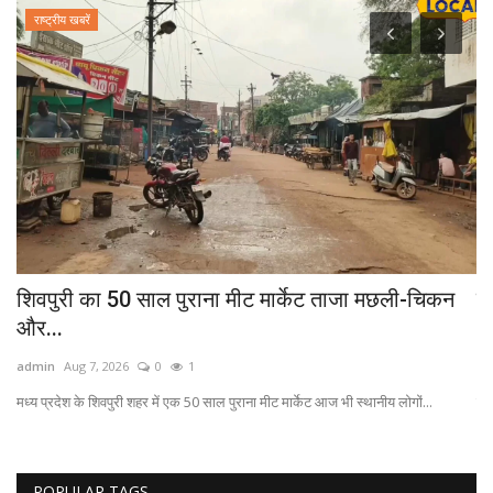
राष्ट्रीय खबरें
.
शिवपुरी का 50 साल पुराना मीट मार्केट ताजा मछली-चिकन
मथ
और...
भो
admin
Aug 7, 2026
0
1
ad
मध्य प्रदेश के शिवपुरी शहर में एक 50 साल पुराना मीट मार्केट आज भी स्थानीय लोगों...
लोक
POPULAR TAGS