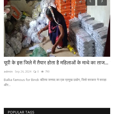
यूपी के इस जिले में तैयार होता है महिलाओं के माथे का ताज...
मथ
भो
admin
Sep 26, 2024
0
790
ad
Ballia famous for Bindi: बलिया जनपद का एक प्रमुख उद्योग, जिसे सरकार ने सराहा
और...
लोक
POPULAR TAGS