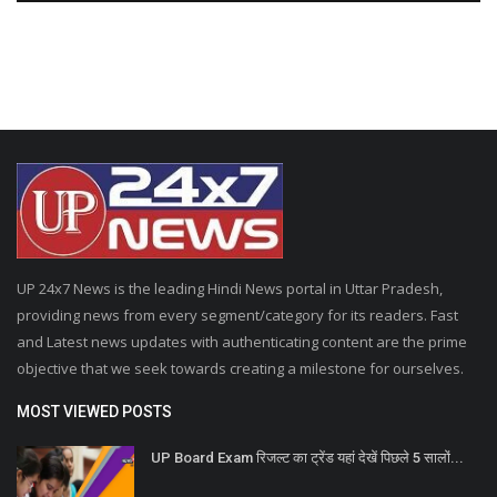
UP 24x7 News is the leading Hindi News portal in Uttar Pradesh,
providing news from every segment/category for its readers. Fast
and Latest news updates with authenticating content are the prime
objective that we seek towards creating a milestone for ourselves.
MOST VIEWED POSTS
UP Board Exam रिजल्ट का ट्रेंड यहां देखें पिछले 5 सालों...