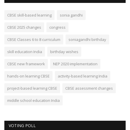
CBSE skill-based learning
sonia gandhi
CBSE 2025 changes
congress
CBSE Classes 6 to 8 curriculum
soniagandhi birthday
skill education India
birthday wishes
CBSE new framework
NEP 2020 implementation
hands-on learning CBSE
activity-based learning India
project-based learning CBSE
CBSE assessment changes
middle school education India
VOTING POLL