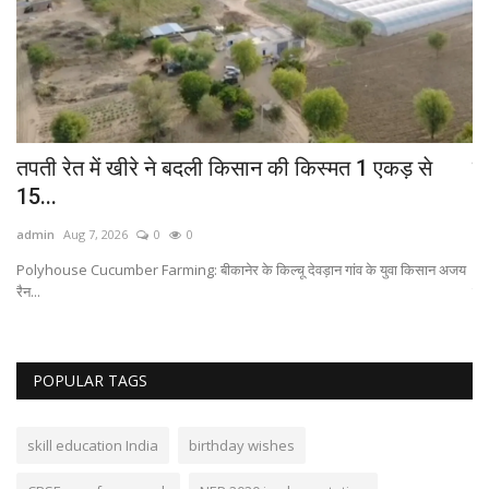
...
तपती रेत में खीरे ने बदली किसान की किस्मत 1 एकड़ से
गज
15...
15
admin
Aug 7, 2026
0
0
ad
Polyhouse Cucumber Farming: बीकानेर के किल्चू देवड़ान गांव के युवा किसान अजय
Bi
रैन...
में..
POPULAR TAGS
skill education India
birthday wishes