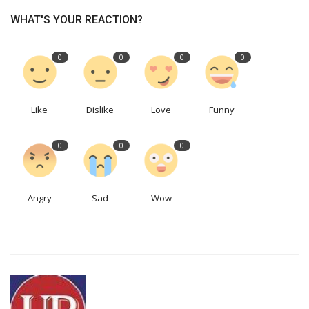
WHAT'S YOUR REACTION?
0
0
0
0
Like
Dislike
Love
Funny
0
0
0
Angry
Sad
Wow